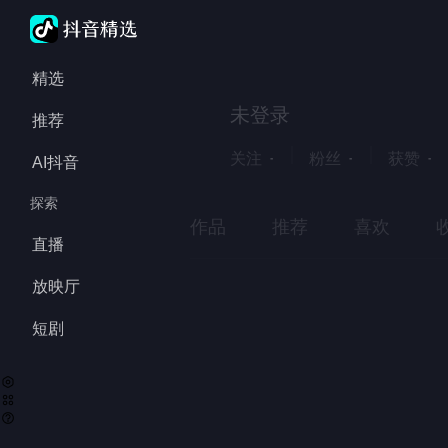
精选
未登录
推荐
-
-
-
关注
粉丝
获赞
AI抖音
探索
作品
推荐
喜欢
直播
放映厅
短剧