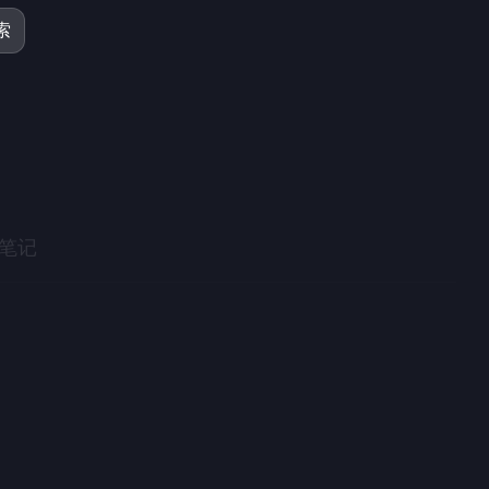
索
 笔记