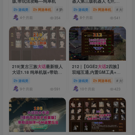
版,带玩法攻略---纯单机
器人第三版机器人飞升,助
战,新洛阳地图,八十一难,千
游戏类
网游单机
# 梦幻西游
# 梦幻
游戏类
# 梦幻单机版
网游单机
# 大话西游
秋功绩，带GM后台修改装
4个月前
8个月前
备
354
541
219|复古三族
大话
最新狠人
212 |【GGE2
大话
2四族】
大话1.18 纯单机版+带助战
双端互通,内置GM工具+服
+主线剧情,完善耐玩+Gm使
务器架设+全套源码+安卓
游戏类
游戏类
网游单机
# 大话西游
用修改
出包等详细搭建视频教程
9个月前
10个月前
591
423