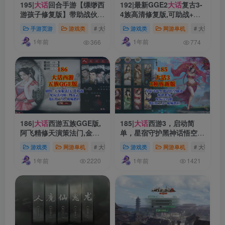
195|
大话
回合手游【缥缈西
192|最新GGE2
大话
复古3-
游孩子修复版】带助战伙伴
4族高清修复版,可助战+伙
+GM运营后台
伴+安卓PC双端互通+内置
手游页游
游戏类
# 大话西游
# 大话
游戏类
网游单机
# 大话西游
GM+全套源码+外网架设教
1年前
1年前
程
366
774
186|
大话
西游五族GGE版,
185|
大话
西游3，启动简
阿飞精修天演策法门,金刚
单，星宿守护黑神话悟空仙
葫芦娃,炼妖带助战,单机最
器+攻略+GM视频教程
游戏类
网游单机
# 大话西游
# 大话
游戏类
网游单机
# 大话西游
终版
1年前
1年前
2220
1421