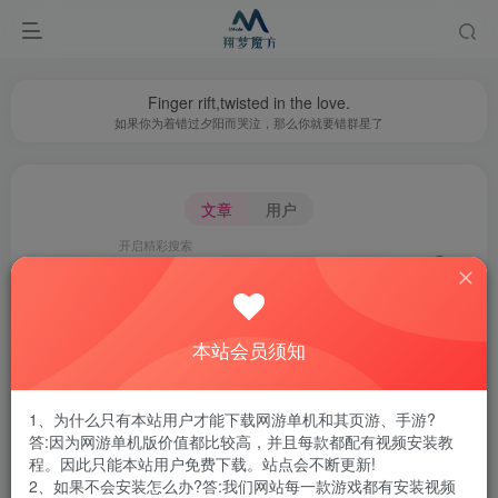
Finger rift,twisted in the love.
如果你为着错过夕阳而哭泣，那么你就要错群星了
文章
用户
开启精彩搜索
请选择
热门搜索
本站会员须知
梦幻
大话
永恒之塔
奇迹
CSOL
诛仙
梦幻西游
网盘
冒险岛
大话西游
魔兽
虚拟机
1、为什么只有本站用户才能下载网游单机和其页游、手游?
传奇
win10
热血江湖
天龙
完美国际
答:因为网游单机版价值都比较高，并且每款都配有视频安装教
程。因此只能本站用户免费下载。站点会不断更新!
剑侠情缘
完美世界
弹弹堂
骑马与砍杀
完美
2、如果不会安装怎么办?答:我们网站每一款游戏都有安装视频