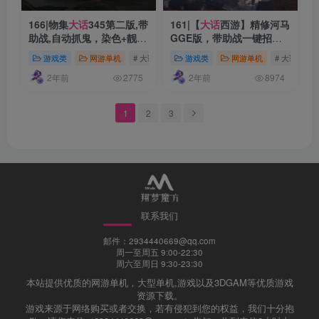
166|物集
大话
345第二版,带
161|【
大话
西游】精修河马
助战,自动抓鬼，染色+靓号
GGE版，带助战一键招募
炼化+阴阳解卦，带GM后
组队+可局域网外网，送外
游戏类
网游单机
# 大话西游
# 大话
游戏类
网游单机
# 大话西游
台
网架设教程
2年前
2年前
2775
8974
1
2
3
联系我们
邮件：2934440669@qq.com
周一至周五 9:00-22:30
周六至周日 9:30-23:30
本站提供优质的网游单机，大型单机,游戏以及3DGAM等优质游戏
资源下载。
游戏来源于网络购买或者交换，若有侵犯到您的权益，我们十分抱