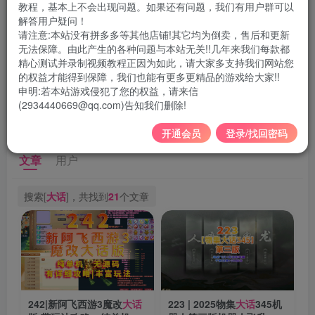
女帝
赛季
武林外传
阿拉
暗黑破坏神
教程，基本上不会出现问题。如果还有问题，我们有用户群可以
解答用户疑问！
地下城与勇士
问道
魔兽世界
原神
剑灵
传世
请注意:本站没有拼多多等其他店铺!其它均为倒卖，售后和更新
无法保障。由此产生的各种问题与本站无关!!几年来我们每款都
英雄
联机
黑沙
骑马与砍杀2
地下城
精心测试并录制视频教程正因为如此，请大家多支持我们网站您
天龙八部
手游
魔域
蜀门
大唐豪侠
赛博
的权益才能得到保障，我们也能有更多更精品的游戏给大家!!
申明:若本站游戏侵犯了您的权益，请来信
刀剑
诛仙3
英雄无敌
校长
2010
2019
(2934440669@qq.com)告知我们删除!
开通会员
登录/找回密码
文章
用户
搜索[
大话
]，共找到
21
个文章
242|新阿飞西游3魔改
大话
223 | 2025物集
大话
345机