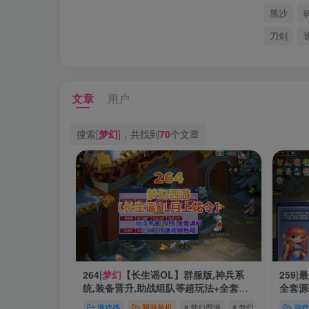
黑沙
刀剑
文章
用户
搜索[
梦幻
]，共找到
70
个文章
264|
梦幻
【长生谣OL】群服版,神兵系
259
统,装备晋升,助战组队等超玩法+全套源
全套源
码及局域外网架设教程
一键组
游戏类
网游单机
# 梦幻西游
# 梦幻
# 梦幻源码
游戏