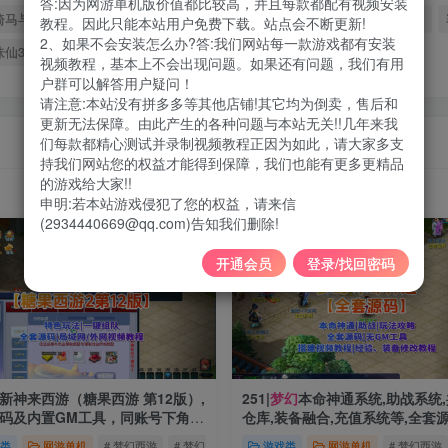
答:因为网游单机版价值都比较高，并且每款都配有视频安装
骑马与砍杀2
地下城
天龙八部
手游
魔域
蜀门
大唐豪侠
教程。因此只能本站用户免费下载。站点会不断更新!
2、如果不会安装怎么办?答:我们网站每一款游戏都有安装
诛仙3
英雄无敌
校长
2010
2019
视频教程，基本上不会出现问题。如果还有问题，我们有用
户群可以解答用户疑问！
请注意:本站没有拼多多等其他店铺!其它均为倒卖，售后和
更新无法保障。由此产生的各种问题与本站无关!!几年来我
们每款都精心测试并录制视频教程正因为如此，请大家多支
持我们网站您的权益才能得到保障，我们也能有更多更精品
的游戏给大家!!
申明:若本站游戏侵犯了您的权益，请来信
(2934440669@qq.com)告知我们删除!
开通会员
登录/找回密码
|最新神来西游（糖果西游 第12版）,
251|
梦幻
本命神通系统,助战系统
码及内置GM工具，同账号下角色
仓库,装备融合,充值系统等,全套
队+局域外网架设教程+内置游戏
略+局域外网教程
类
网游单机
# 梦幻西游
# 梦幻
# 梦幻源码
游戏类
网游单机
# 梦幻西游