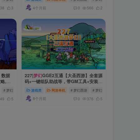
程
4个月前
38
3
0
566
2
，数据
227|
梦幻
GGE2互通【大圣西游】全套源
略,全
码+一键组队助战等，带GM工具+安装及
服务器架设视频教程
# 梦幻
# 梦幻源码
游戏类
网游单机
# 梦幻西游
# 梦幻
# 梦幻源码
8个月前
49
5
0
376
5