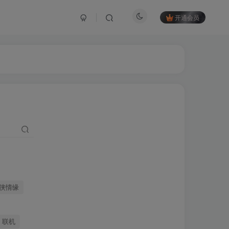
开通会员
侠情缘
联机