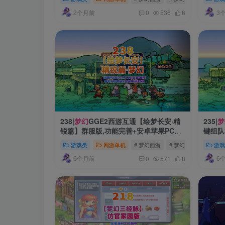
攻略-
2个月前
3
0
536
6
238|
梦幻
GGE2西游互通【绘梦长安·精
235|
梦
锐篇】群服版,功能完善+安卓苹果PC三
键组队
端+GM工具+全套源码+详细搭建教程
网架设
游戏类
网游单机
# 梦幻西游
# 梦幻
# 梦幻源码
游戏
6个月前
6
0
571
8