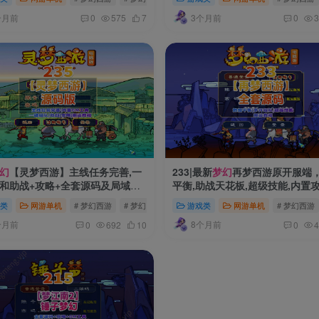
梦幻
西游
个月前
3个月前
0
575
7
0
3
幻
【灵梦西游】主线任务完善,一
233|最新
梦幻
再梦西游原开服端
和助战+攻略+全套源码及局域外
平衡,助战天花板,超级技能,内置攻
教程
套源码+架设教程
类
网游单机
# 梦幻西游
# 梦幻
# 梦幻源码
游戏类
网游单机
# 梦幻西游
个月前
8个月前
0
692
10
0
4