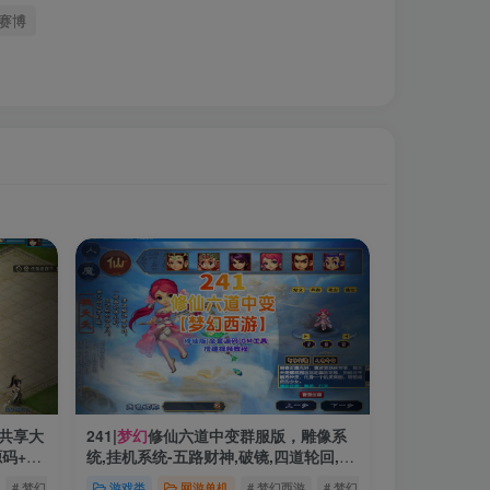
赛博
,共享大
241|
梦幻
修仙六道中变群服版，雕像系
源码+攻
统,挂机系统-五路财神,破镜,四道轮回,渡
劫等系统+带全套源码+攻略+局域外网教
# 梦幻
# 梦幻源码
游戏类
网游单机
# 梦幻西游
# 梦幻
# 梦幻源码