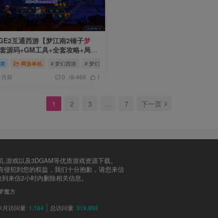
|GGE2互通西游【梦江南2锤子
梦
套源码+GM工具+全套攻略+局域
架设视频教程
类
网游单机
# 梦幻西游
# 梦幻
# 梦幻源码
个月前
0
466
1
1
2
3
…
7
下一页
,游戏以及3DGAM等优质游戏资源下载。
有侵犯到您的权益，我们十分抱歉，请您来信
告知，收到来信2小时内删除相关信息。
翔梦魔方
本月访问量
1,184
总访问量
319,892