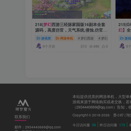
218|
梦幻
西游三经脉家园版16副本全套
215
源码，高度仿官，天气系统,侵蚀,仿官玩
幻
】全
法经典耐玩
网外网
游戏类
网游单机
# 梦幻西游
# 梦幻
# 梦幻源码
游戏
9个月前
9
0
486
0
本站提供优质的网游单机，大型单机
游戏来源于网络购买或者交换，若
（2934440669@qq.com）
Copyright © 2018-2026 ·
墨小柠 | 
联系我们
今日访问量
39
昨日访问量
173
邮件：2934440669@qq.com