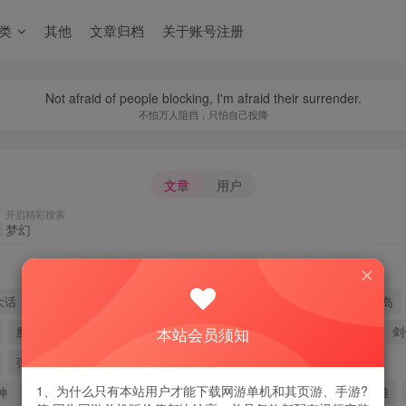
类
其他
文章归档
关于账号注册
Not afraid of people blocking, I'm afraid their surrender.
不怕万人阻挡，只怕自己投降
文章
用户
开启精彩搜索
大话
永恒之塔
奇迹
CSOL
诛仙
梦幻西游
网盘
冒险岛
本站会员须知
魔兽
虚拟机
传奇
win10
热血江湖
天龙
完美国际
剑
弹弹堂
骑马与砍杀
完美
女帝
赛季
武林外传
阿拉
1、为什么只有本站用户才能下载网游单机和其页游、手游?
神
地下城与勇士
问道
魔兽世界
原神
剑灵
传世
英雄