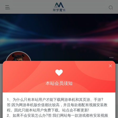
关注
私信
take8888
本站会员须知
1枚徽章
江苏省徐州市
不要找失败的借口，去追成功的理由
1、为什么只有本站用户才能下载网游单机和其页游、手游?
答:因为网游单机版价值都比较高，并且每款都配有视频安装教
程。因此只能本站用户免费下载。站点会不断更新!
2、如果不会安装怎么办?答:我们网站每一款游戏都有安装视频
Live every day as the last day of life.