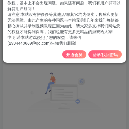
教程，基本上不会出现问题。如果还有问题，我们有用户群可以
把活着的每一天看作生命的最后一天
解答用户疑问！
请注意:本站没有拼多多等其他店铺!其它均为倒卖，售后和更新
无法保障。由此产生的各种问题与本站无关!!几年来我们每款都
文章
0
收藏
0
评论
1
粉丝
0
精心测试并录制视频教程正因为如此，请大家多支持我们网站您
的权益才能得到保障，我们也能有更多更精品的游戏给大家!!
发布
排序
0
申明:若本站游戏侵犯了您的权益，请来信
(2934440669@qq.com)告知我们删除!
开通会员
登录/找回密码