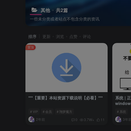
其他
共2篇
一些未分类或者站点不包含分类的资讯
排序
更新
浏览
点赞
评论
置顶
***【重要】本站资源下载说明【必看】***
系统 |
windo
# VIP
# 会员
# 翔梦魔方
# 系统
2年前
3年
0
3.7W+
11