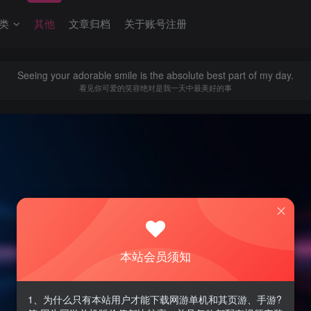
类
其他
文章归档
关于账号注册
Seeing your adorable smile is the absolute best part of my day.
看见你可爱的笑容绝对是我一天中最美好的事
本站会员须知
1、为什么只有本站用户才能下载网游单机和其页游、手游?