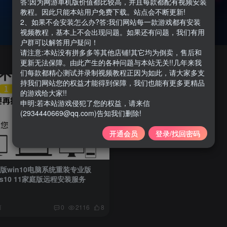
答:因为网游单机版价值都比较高，并且每款都配有视频安装
教程。因此只能本站用户免费下载。站点会不断更新!
2、如果不会安装怎么办?答:我们网站每一款游戏都有安装
视频教程，基本上不会出现问题。如果还有问题，我们有用
户群可以解答用户疑问！
请注意:本站没有拼多多等其他店铺!其它均为倒卖，售后和
更新无法保障。由此产生的各种问题与本站无关!!几年来我
们每款都精心测试并录制视频教程正因为如此，请大家多支
持我们网站您的权益才能得到保障，我们也能有更多更精品
的游戏给大家!!
申明:若本站游戏侵犯了您的权益，请来信
(2934440669@qq.com)告知我们删除!
开通会员
登录/找回密码
 正版win10电脑系统重装专业版
ws10 11家庭版远程安装服务
前
0
2116
8