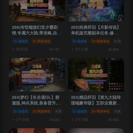
266|传世端游幻世夕霞剧
265|经典怀旧【月影传说】
情,专属六大陆,带攻略,自动
单机版完整副本任务,修复
打怪,拾取,一键回收+局域
等级上限,门派加入限制+视
游戏类
网游单机
游戏类
网游单机
# 月影传说
外网搭建教程
频教程
26天前
2个月前
181
284
264|梦幻【长生谣OL】群
263|精品怀旧【第九大陆玲
服版,神兵系统,装备晋升,助
珑端豪华版】五职业最新整
战组队等超玩法+全套源码
理，配任务物品代码+GM
游戏类
网游单机
# 梦幻西游
# 梦幻
游戏类
# 梦幻源码
网游单机
# 第九大陆
及局域外网架设教程
配套工具及命令+视频教程
2个月前
2个月前
543
463