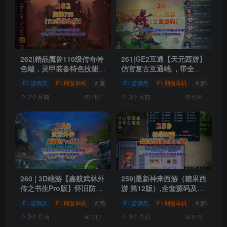
262|精品魔兽110级传奇特
261|GE2互通【天元西游】
色端，灵甲装备特色技能,
仿官复古互通端,，带全套
特殊戒指各特色活动等+可
源码+局域外网教程+玩法
游戏类
网游单机
# 魔兽世界
# 魔兽
游戏类
# WOW
网游单机
# 梦幻西游
局域网外网+GM
攻略
2个月前
3个月前
282
536
260 | 3D端游【嘉航武林外
259|最新神来西游（糖果西
传之书生Pro版】怀旧防
游 第12版）,全套源码及内
官,BOSS全开+完整商城
置GM工具，同账号下角色
游戏类
网游单机
# 武林外传
游戏类
网游单机
# 梦幻西游
+GM工具+EL编辑器
一键组队+局域外网架设教
3个月前
3个月前
程+内置游戏攻略-梦幻西游
217
579