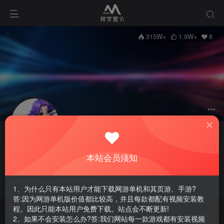
315W+
1.9W+
6
关注
私信
翔梦魔方
本站会员须知
11枚徽章
不负责的站长
四川省成都市
管理员
别让梦想只停留在梦里
1、为什么只有本站用户才能下载网游单机和其页游、手游?
答:因为网游单机版价值都比较高，并且每款都配有视频安装教
程。因此只能本站用户免费下载。站点会不断更新!
2、如果不会安装怎么办?答:我们网站每一款游戏都有安装视频
The reason why a great man is great is that he resolves to be