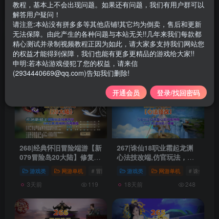
教程，基本上不会出现问题。如果还有问题，我们有用户群可以
a great man.
解答用户疑问！
伟人之所以伟大，是因为他立志要成为伟大的人
请注意:本站没有拼多多等其他店铺!其它均为倒卖，售后和更新
无法保障。由此产生的各种问题与本站无关!!几年来我们每款都
精心测试并录制视频教程正因为如此，请大家多支持我们网站您
文章
312
收藏
0
评论
22
粉丝
6
的权益才能得到保障，我们也能有更多更精品的游戏给大家!!
申明:若本站游戏侵犯了您的权益，请来信
发布
排序
312
(2934440669@qq.com)告知我们删除!
开通会员
登录/找回密码
268|经典怀旧冒险端游【新
267|诛仙18职业霜起龙渊
079冒险岛20大陆】修复
心法技改端,仿官玩法，含
版,特色群服玩法,带详细玩
完整心法+技能特效+GM工
游戏类
网游单机
# 冒险岛
游戏类
网游单机
# 诛仙
#
法攻略+GM后台+局域外网
具及教程
3天前
18天前
教程
119
248