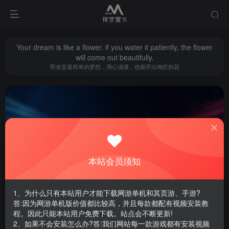
Your dream is like a flower. if you water it patiently, the flower
will come out beautifully.
即使是最简单的梦想，用心浇灌，也能开出绚烂的花
本站会员须知
古墓丽影
共2篇
1、为什么只有本站用户才能下载网游单机和其页游、手游?
排序
更新
浏览
点赞
评论
答:因为网游单机版价值都比较高，并且每款都配有视频安装教
程。因此只能本站用户免费下载。站点会不断更新!
2、如果不会安装怎么办?答:我们网站每一款游戏都有安装视频