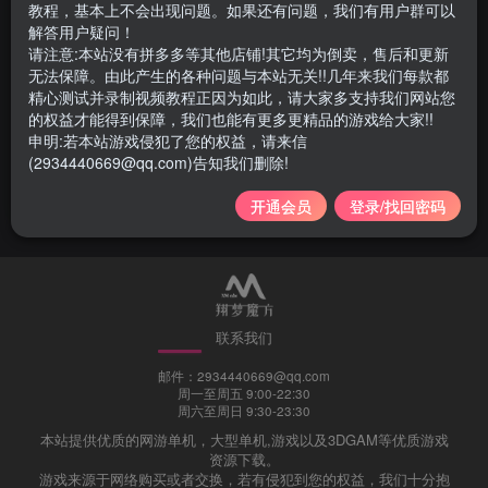
教程，基本上不会出现问题。如果还有问题，我们有用户群可以
解答用户疑问！
请注意:本站没有拼多多等其他店铺!其它均为倒卖，售后和更新
无法保障。由此产生的各种问题与本站无关!!几年来我们每款都
精心测试并录制视频教程正因为如此，请大家多支持我们网站您
103 |古墓丽影11·暗影
102 | 古墓丽影10:崛起
的权益才能得到保障，我们也能有更多更精品的游戏给大家!!
v1.0.492.0
申明:若本站游戏侵犯了您的权益，请来信
(2934440669@qq.com)告知我们删除!
游戏类
网游单机
游戏类
网游单机
3年前
3年前
663
699
开通会员
登录/找回密码
联系我们
邮件：2934440669@qq.com
周一至周五 9:00-22:30
周六至周日 9:30-23:30
本站提供优质的网游单机，大型单机,游戏以及3DGAM等优质游戏
资源下载。
游戏来源于网络购买或者交换，若有侵犯到您的权益，我们十分抱