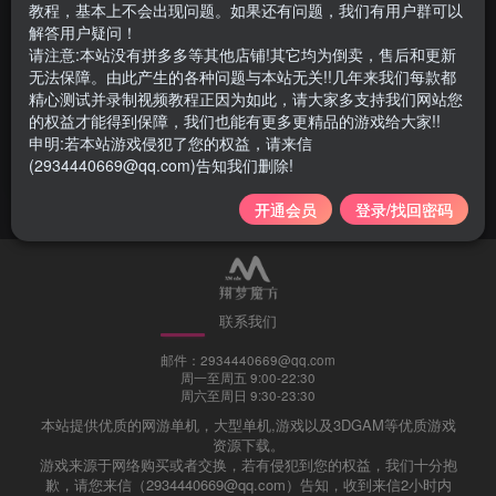
教程，基本上不会出现问题。如果还有问题，我们有用户群可以
解答用户疑问！
请注意:本站没有拼多多等其他店铺!其它均为倒卖，售后和更新
无法保障。由此产生的各种问题与本站无关!!几年来我们每款都
精修梦幻西游18门派助战版搭
精心测试并录制视频教程正因为如此，请大家多支持我们网站您
建教程
的权益才能得到保障，我们也能有更多更精品的游戏给大家!!
申明:若本站游戏侵犯了您的权益，请来信
教程与攻略
(2934440669@qq.com)告知我们删除!
4年前
1976
开通会员
登录/找回密码
联系我们
邮件：2934440669@qq.com
周一至周五 9:00-22:30
周六至周日 9:30-23:30
本站提供优质的网游单机，大型单机,游戏以及3DGAM等优质游戏
资源下载。
游戏来源于网络购买或者交换，若有侵犯到您的权益，我们十分抱
歉，请您来信（2934440669@qq.com）告知，收到来信2小时内