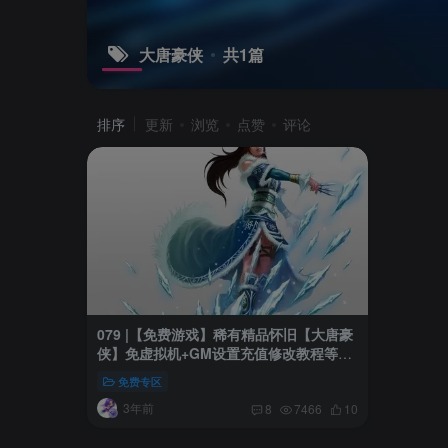
大唐豪侠
共1篇
排序
更新
浏览
点赞
评论
079 |【免费游戏】稀有精品怀旧【大唐豪
侠】免虚拟机+GM设置充值修改教程等内
容
免费专区
3年前
8
7466
10