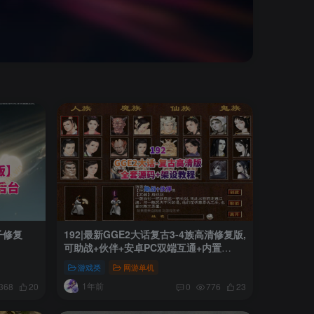
子修复
192|最新GGE2大话复古3-4族高清修复版,
可助战+伙伴+安卓PC双端互通+内置
GM+全套源码+外网架设教程
游戏类
网游单机
1年前
368
20
0
776
23