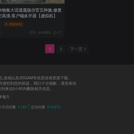
2024物集大话逍遥版仿官五种族,修复
定高清,客户端多开器【虚拟机】
网游单机
前
0
6860
11
1
2
下一页
,游戏以及3DGAM等优质游戏资源下载。
有侵犯到您的权益，我们十分抱歉，请您来信
告知，收到来信2小时内删除相关信息。
翔梦魔方
本月访问量
1,165
总访问量
319,873