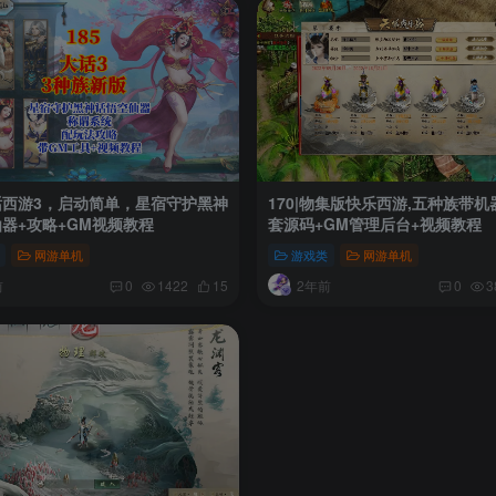
大话西游3，启动简单，星宿守护黑神
170|物集版快乐西游,五种族带
器+攻略+GM视频教程
套源码+GM管理后台+视频教程
网游单机
游戏类
网游单机
前
2年前
0
1422
15
0
3