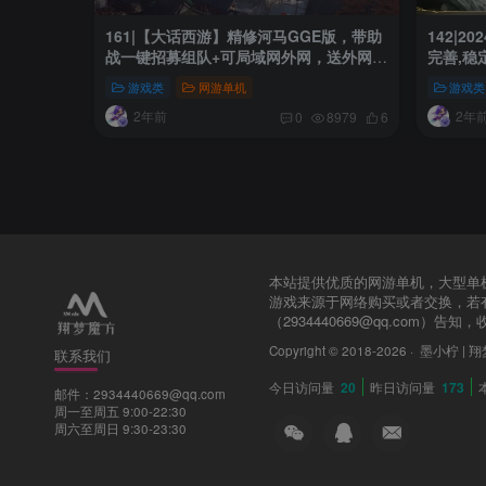
161|【大话西游】精修河马GGE版，带助
142|
战一键招募组队+可局域网外网，送外网架
完善,稳
设教程
游戏类
网游单机
游戏类
2年前
2年
0
8979
6
本站提供优质的网游单机，大型单机
游戏来源于网络购买或者交换，若
（2934440669@qq.com）
Copyright © 2018-2026 ·
墨小柠 | 
联系我们
今日访问量
20
昨日访问量
173
邮件：2934440669@qq.com
周一至周五 9:00-22:30
周六至周日 9:30-23:30