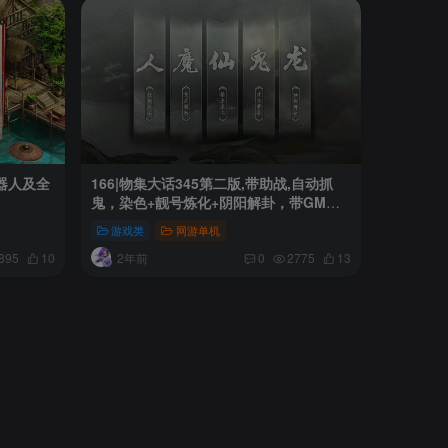
机器人及全
166|物集大话345第二版,带助战,自动抓
鬼，染色+靓号炼化+阴阳解卦，带GM后
台
游戏类
网游单机
2年前
895
10
0
2775
13