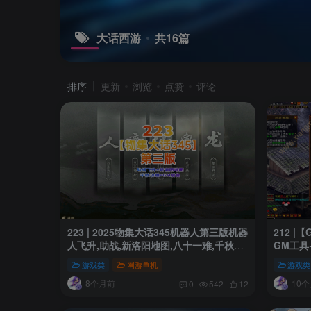
大话西游
共16篇
排序
更新
浏览
点赞
评论
223 | 2025物集大话345机器人第三版机器
212 
人飞升,助战,新洛阳地图,八十一难,千秋功
GM工具
绩，带GM后台修改装备
等详细
游戏类
网游单机
游戏类
8个月前
10
0
542
12