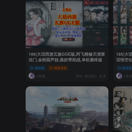
186|大话西游五族GGE版,阿飞精修天演策
185|
法门,金刚葫芦娃,炼妖带助战,单机最终版
话悟空仙
游戏类
网游单机
游戏类
1年前
1年
0
2221
8