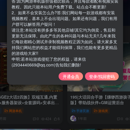
答:因为网游单机版价值都比较高，并且每款都配有视频安装
教程。因此只能本站用户免费下载。站点会不断更新!
2、如果不会安装怎么办?答:我们网站每一款游戏都有安装
视频教程，基本上不会出现问题。如果还有问题，我们有用
户群可以解答用户疑问！
请注意:本站没有拼多多等其他店铺!其它均为倒卖，售后和
更新无法保障。由此产生的各种问题与本站无关!!几年来我
们每款都精心测试并录制视频教程正因为如此，请大家多支
持我们网站您的权益才能得到保障，我们也能有更多更精品
的游戏给大家!!
申明:若本站游戏侵犯了您的权益，请来信
(2934440669@qq.com)告知我们删除!
开通会员
登录/找回密码
|【GGE2大话2四族】双端互通,内置
195|大话回合手游【缥缈西游孩
+服务器架设+全套源码+安卓出包
版】带助战伙伴+GM运营后台
搭建视频教程
网游单机
手游页游
游戏类
个月前
1年前
0
424
6
0