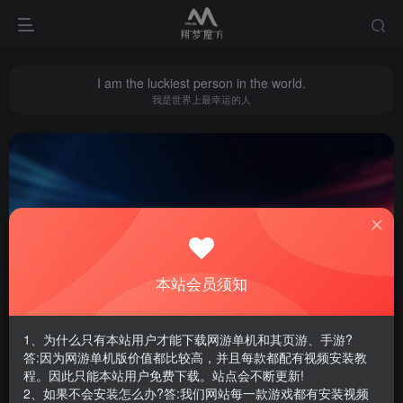
I am the luckiest person in the world.
我是世界上最幸运的人
改金币
共1篇
本站会员须知
排序
更新
浏览
点赞
评论
1、为什么只有本站用户才能下载网游单机和其页游、手游?
答:因为网游单机版价值都比较高，并且每款都配有视频安装教
程。因此只能本站用户免费下载。站点会不断更新!
2、如果不会安装怎么办?答:我们网站每一款游戏都有安装视频