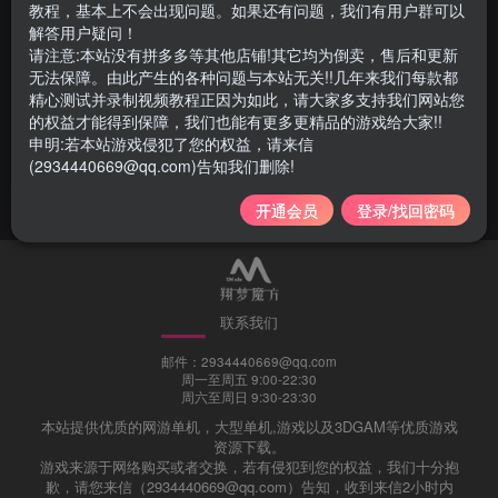
教程，基本上不会出现问题。如果还有问题，我们有用户群可以
解答用户疑问！
请注意:本站没有拼多多等其他店铺!其它均为倒卖，售后和更新
无法保障。由此产生的各种问题与本站无关!!几年来我们每款都
【教程】传奇世界桃花坞版本
精心测试并录制视频教程正因为如此，请大家多支持我们网站您
怎么获取充值点？
的权益才能得到保障，我们也能有更多更精品的游戏给大家!!
申明:若本站游戏侵犯了您的权益，请来信
教程与攻略
(2934440669@qq.com)告知我们删除!
4年前
2030
开通会员
登录/找回密码
联系我们
邮件：2934440669@qq.com
周一至周五 9:00-22:30
周六至周日 9:30-23:30
本站提供优质的网游单机，大型单机,游戏以及3DGAM等优质游戏
资源下载。
游戏来源于网络购买或者交换，若有侵犯到您的权益，我们十分抱
歉，请您来信（2934440669@qq.com）告知，收到来信2小时内