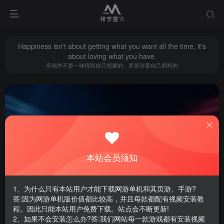
Happiness isn't about getting what you want all the time, it's
about loving what you have.
幸福并不是一味得到自己想要的，而是珍爱自己拥有的
本站会员须知
梦幻九黎
共1篇
1、为什么只有本站用户才能下载网游单机和其页游、手游?
排序
更新
浏览
点赞
评论
答:因为网游单机版价值都比较高，并且每款都配有视频安装教
程。因此只能本站用户免费下载。站点会不断更新!
2、如果不会安装怎么办?答:我们网站每一款游戏都有安装视频