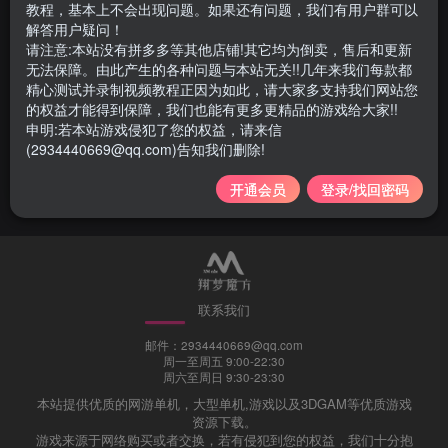
教程，基本上不会出现问题。如果还有问题，我们有用户群可以
解答用户疑问！
请注意:本站没有拼多多等其他店铺!其它均为倒卖，售后和更新
无法保障。由此产生的各种问题与本站无关!!几年来我们每款都
精心测试并录制视频教程正因为如此，请大家多支持我们网站您
150|2024梦幻吊游版九黎城16
的权益才能得到保障，我们也能有更多更精品的游戏给大家!!
门修复版+助战，带源码及局
申明:若本站游戏侵犯了您的权益，请来信
域网外网架设教程
(2934440669@qq.com)告知我们删除!
游戏类
网游单机
2年前
1.9W+
开通会员
登录/找回密码
联系我们
邮件：2934440669@qq.com
周一至周五 9:00-22:30
周六至周日 9:30-23:30
本站提供优质的网游单机，大型单机,游戏以及3DGAM等优质游戏
资源下载。
游戏来源于网络购买或者交换，若有侵犯到您的权益，我们十分抱