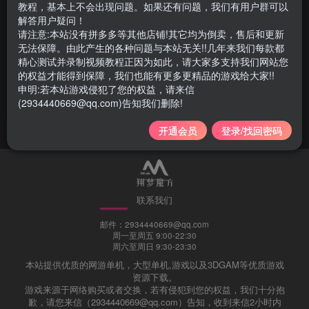
教程，基本上不会出现问题。如果还有问题，我们有用户群可以
解答用户疑问！
请注意:本站没有拼多多等其他店铺!其它均为倒卖，售后和更新
无法保障。由此产生的各种问题与本站无关!!几年来我们每款都
032|梦幻12门派怀旧复古微变
精心测试并录制视频教程正因为如此，请大家多支持我们网站您
版，带源码可单机，可局域
的权益才能得到保障，我们也能有更多更精品的游戏给大家!!
网，外网
申明:若本站游戏侵犯了您的权益，请来信
网游单机
(2934440669@qq.com)告知我们删除!
3年前
2361
开通会员
登录/找回密码
联系我们
邮件：2934440669@qq.com
周一至周五 9:00-22:30
周六至周日 9:30-23:30
本站提供优质的网游单机，大型单机,游戏以及3DGAM等优质游戏
资源下载。
游戏来源于网络购买或者交换，若有侵犯到您的权益，我们十分抱
歉，请您来信（2934440669@qq.com）告知，收到来信2小时内