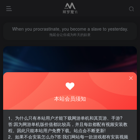
When you procrastinate, you become a slave to yesterday.
拖延会让你成为昨天的奴隶
梦幻12门派版
共1篇
本站会员须知
排序
更新
浏览
点赞
评论
1、为什么只有本站用户才能下载网游单机和其页游、手游?
答:因为网游单机版价值都比较高，并且每款都配有视频安装教
程。因此只能本站用户免费下载。站点会不断更新!
2、如果不会安装怎么办?答:我们网站每一款游戏都有安装视频