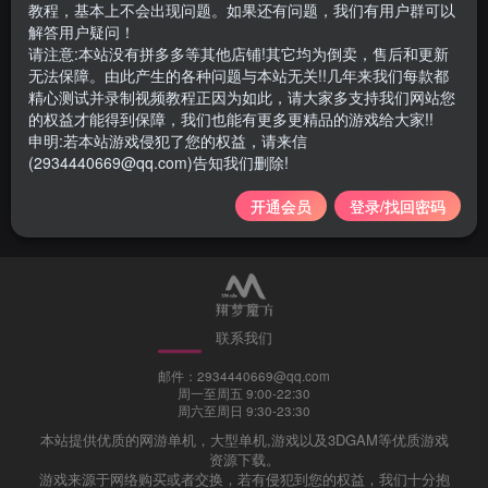
教程，基本上不会出现问题。如果还有问题，我们有用户群可以
解答用户疑问！
请注意:本站没有拼多多等其他店铺!其它均为倒卖，售后和更新
无法保障。由此产生的各种问题与本站无关!!几年来我们每款都
精心测试并录制视频教程正因为如此，请大家多支持我们网站您
089 | 宝端 永恒之塔6.9 一键
的权益才能得到保障，我们也能有更多更精品的游戏给大家!!
端 +Gm修改【包含露娜币+荣
申明:若本站游戏侵犯了您的权益，请来信
誉点军衔等修改】及安装视频
(2934440669@qq.com)告知我们删除!
游戏类
网游单机
教程
3年前
5683
开通会员
登录/找回密码
联系我们
邮件：2934440669@qq.com
周一至周五 9:00-22:30
周六至周日 9:30-23:30
本站提供优质的网游单机，大型单机,游戏以及3DGAM等优质游戏
资源下载。
游戏来源于网络购买或者交换，若有侵犯到您的权益，我们十分抱