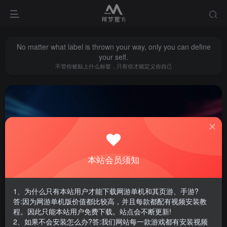
No matter what label is thrown your way, only you can define
your self.
不管你被贴上什么标签，只有你才能定义你自己
本站会员须知
永恒6.9
共1篇
1、为什么只有本站用户才能下载网游单机和其页游、手游?
排序
更新
浏览
点赞
评论
答:因为网游单机版价值都比较高，并且每款都配有视频安装教
程。因此只能本站用户免费下载。站点会不断更新!
2、如果不会安装怎么办?答:我们网站每一款游戏都有安装视频