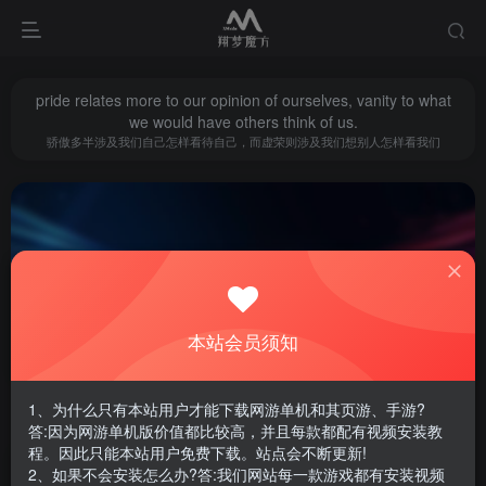
pride relates more to our opinion of ourselves, vanity to what
we would have others think of us.
骄傲多半涉及我们自己怎样看待自己，而虚荣则涉及我们想别人怎样看我们
本站会员须知
神话6
共1篇
1、为什么只有本站用户才能下载网游单机和其页游、手游?
排序
更新
浏览
点赞
评论
答:因为网游单机版价值都比较高，并且每款都配有视频安装教
程。因此只能本站用户免费下载。站点会不断更新!
2、如果不会安装怎么办?答:我们网站每一款游戏都有安装视频