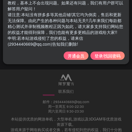
教程，基本上不会出现问题。如果还有问题，我们有用户群可以
解答用户疑问！
请注意:本站没有拼多多等其他店铺!其它均为倒卖，售后和更新
无法保障。由此产生的各种问题与本站无关!!几年来我们每款都
精心测试并录制视频教程正因为如此，请大家多支持我们网站您
076 | 110级DNF神话6.0版 AI
的权益才能得到保障，我们也能有更多更精品的游戏给大家!!
机器人+完整主线任务剧情，
申明:若本站游戏侵犯了您的权益，请来信
带攻略及视频教程
(2934440669@qq.com)告知我们删除!
游戏类
网游单机
3年前
2549
开通会员
登录/找回密码
联系我们
邮件：2934440669@qq.com
周一至周五 9:00-22:30
周六至周日 9:30-23:30
本站提供优质的网游单机，大型单机,游戏以及3DGAM等优质游戏
资源下载。
游戏来源于网络购买或者交换，若有侵犯到您的权益，我们十分抱