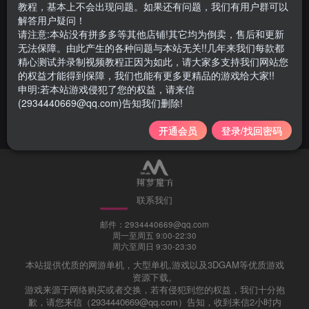
教程，基本上不会出现问题。如果还有问题，我们有用户群可以
解答用户疑问！
请注意:本站没有拼多多等其他店铺!其它均为倒卖，售后和更新
无法保障。由此产生的各种问题与本站无关!!几年来我们每款都
055|CF穿越火线2023版带机
精心测试并录制视频教程正因为如此，请大家多支持我们网站您
器人+生化模式+竞技【收藏
的权益才能得到保障，我们也能有更多更精品的游戏给大家!!
版】
申明:若本站游戏侵犯了您的权益，请来信
网游单机
(2934440669@qq.com)告知我们删除!
3年前
1970
开通会员
登录/找回密码
联系我们
邮件：2934440669@qq.com
周一至周五 9:00-22:30
周六至周日 9:30-23:30
本站提供优质的网游单机，大型单机,游戏以及3DGAM等优质游戏
资源下载。
游戏来源于网络购买或者交换，若有侵犯到您的权益，我们十分抱
歉，请您来信（2934440669@qq.com）告知，收到来信2小时内