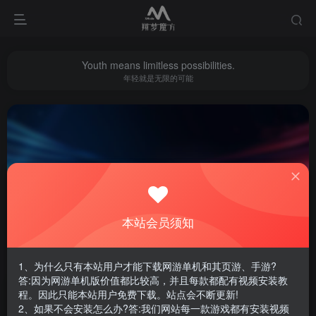
Youth means limitless possibilities.
年轻就是无限的可能
穿越火线
共1篇
本站会员须知
排序
更新
浏览
点赞
评论
1、为什么只有本站用户才能下载网游单机和其页游、手游?
答:因为网游单机版价值都比较高，并且每款都配有视频安装教
程。因此只能本站用户免费下载。站点会不断更新!
2、如果不会安装怎么办?答:我们网站每一款游戏都有安装视频