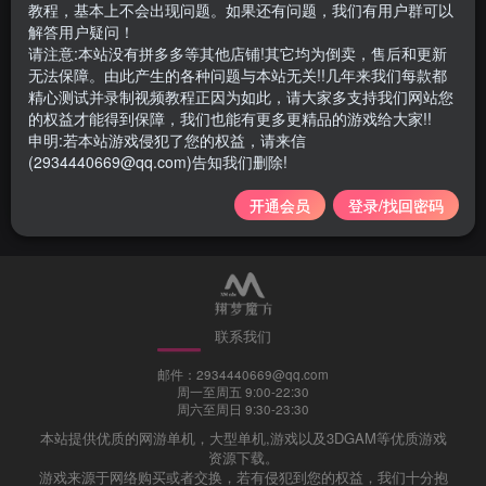
教程，基本上不会出现问题。如果还有问题，我们有用户群可以
解答用户疑问！
请注意:本站没有拼多多等其他店铺!其它均为倒卖，售后和更新
无法保障。由此产生的各种问题与本站无关!!几年来我们每款都
精心测试并录制视频教程正因为如此，请大家多支持我们网站您
笑傲西游服务器搭建教程，服
的权益才能得到保障，我们也能有更多更精品的游戏给大家!!
务器优惠购买推荐
申明:若本站游戏侵犯了您的权益，请来信
(2934440669@qq.com)告知我们删除!
教程与攻略
4年前
2468
开通会员
登录/找回密码
联系我们
邮件：2934440669@qq.com
周一至周五 9:00-22:30
周六至周日 9:30-23:30
本站提供优质的网游单机，大型单机,游戏以及3DGAM等优质游戏
资源下载。
游戏来源于网络购买或者交换，若有侵犯到您的权益，我们十分抱