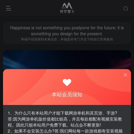
Happiness is not something you postpone for the future; it is
something you design for the present.
幸福不应该留到未来品尝，幸福是你专门为当下的自己所准备的
本站会员须知
笑傲西游搭建教程
共1篇
1、为什么只有本站用户才能下载网游单机和其页游、手游?
排序
更新
浏览
点赞
评论
答:因为网游单机版价值都比较高，并且每款都配有视频安装教
程。因此只能本站用户免费下载。站点会不断更新!
2、如果不会安装怎么办?答:我们网站每一款游戏都有安装视频