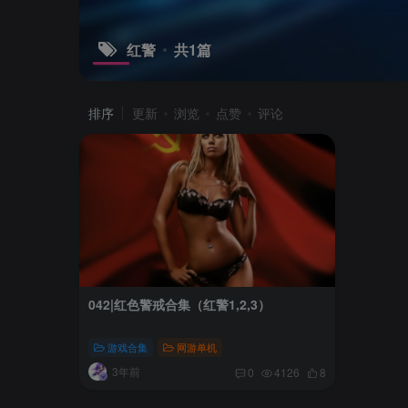
红警
共1篇
排序
更新
浏览
点赞
评论
042|红色警戒合集（红警1,2,3）
游戏合集
网游单机
3年前
0
4126
8