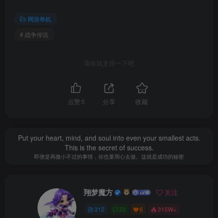
网游单机
游历这个广阔的开放世界，寻求名声、财富和认可，让
# 战争传说
自己沉浸在有活力的村庄和过去时代的遗迹中。在拼凑这个
严酷世界的历史的同时，探索废弃的矿井、坟墓和营地。
喜欢就支持一下吧
点赞
5
分享
收藏
Put your heart, mind, and soul into even your smallest acts.
This is the secret of success.
即便是再微小不过的事情，你也要用心去做。这就是成功的秘密
收集赏金和承接合同。从保护无辜者免受小贼的侵害，
翔梦魔方
关注
到击败这片土地上最臭名昭著的人物，只要能获得利益哪种
312
22
6
315W+
任务不能做呢？