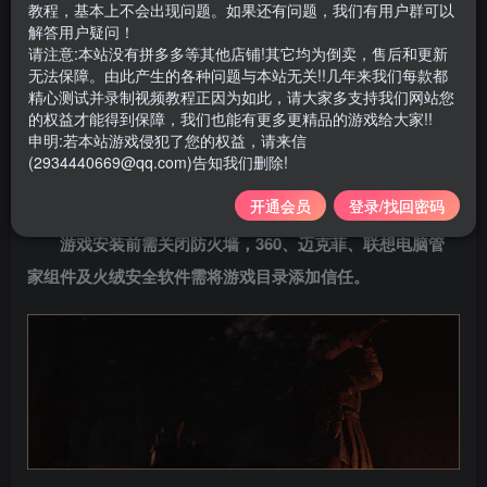
战争传说
教程，基本上不会出现问题。如果还有问题，我们有用户群可以
解答用户疑问！
请注意:本站没有拼多多等其他店铺!其它均为倒卖，售后和更新
游戏大小 9.1GB
无法保障。由此产生的各种问题与本站无关!!几年来我们每款都
精心测试并录制视频教程正因为如此，请大家多支持我们网站您
游戏版本 v1.0.28909
的权益才能得到保障，我们也能有更多更精品的游戏给大家!!
申明:若本站游戏侵犯了您的权益，请来信
中文设置:
(2934440669@qq.com)告知我们删除!
Options>Language>简体中文
开通会员
登录/找回密码
游戏安装前需关闭防火墙，360、迈克菲、联想电脑管
家组件及火绒安全软件需将游戏目录添加信任。