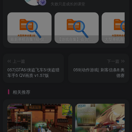
失败只是成长的课堂
通过基于战术的回合制战斗系统战胜敌人，奖励你的精
心策划和战略思维，选择角色、装备和战术的最佳组合，在
每场独特的战斗中取得胜利吧。
最新单机合集1站-仅本站用户可下载（直链满速下载）
【游戏合集】会员“知己”分享 1T网游单机大合集 某宝购买收集 带架设教程视频(部分免虚拟机一键端 )
上一篇
下一篇
057|GTA5/侠盗飞车5/侠盗猎
059|动作游戏| 刺客信条8:奥
车手5 QV画质 v1.57版
德赛
相关推荐
组建最多由4名玩家组成的小队穿越在广阔的《战争传
说》开放世界，在面对游荡在这些神秘土地上的许多敌对居
民的时候，先计划战术和制定战略，并团结队伍合力击败他