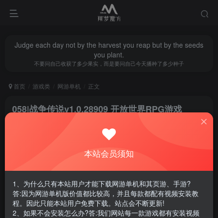
Judge each day not by the harvest you reap but by the seeds
you plant.
不要问自己收获了多少果实，而是要问自己今天播种了多少种子
首页
游戏类
网游单机
正文
058|战争传说v1.0.28909 开放世界RPG游戏
翔梦魔方
关注
私信
1年前更新
0
594
5
本站会员须知
腾讯云轻量服务器优惠活动链接
1、为什么只有本站用户才能下载网游单机和其页游、手游?
答:因为网游单机版价值都比较高，并且每款都配有视频安装教
程。因此只能本站用户免费下载。站点会不断更新!
2、如果不会安装怎么办?答:我们网站每一款游戏都有安装视频