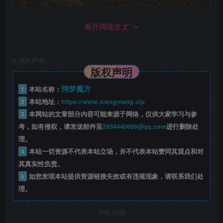
展开阅读全文
在被贫穷和贪婪蹂躏的中世纪时代里，玩家将带领一群
©
版权声明
雇佣兵进行求富求名的危险任务，招募具有许多独特的专
版权声明
长、技能组合、武器偏好和个性的新同伴。
翔梦魔方
1
本站名称：
通过直观的RPG进程和制作系统以自定义团队的技能、
2
本站地址：
https://www.xiangmeng.vip
3
本网站的文章部分内容可能来源于网络，仅供大家学习与参
设备和外观，同时用奢侈品、工具和设备来升级营地，使团
考，如有侵权，请发送邮件至
2934440669@qq.com
进行删除处
队从每天带来的艰难任务中舒缓并恢复。
理。
4
本站一切资源不代表本站立场，并不代表本站赞同其观点和对
其真实性负责。
5
如您发现本站提供资源链接失效或有违规现象，请联系我们处
理。
THE END