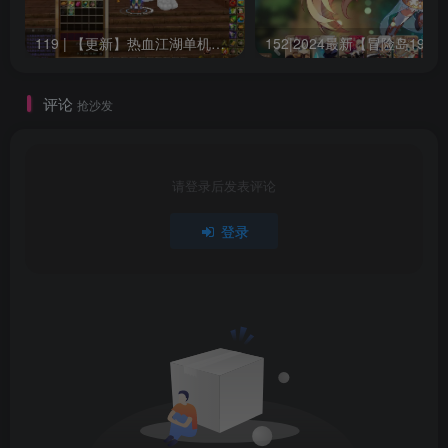
们。
119 | 【更新】热血江湖单机网游20.0版一键端GM无限元宝虚拟机安装简单
15
平分金钱、战利品和资源，并与你忠诚的伙伴们在熊熊
的篝火旁以美味的晚餐结束一天的任务，建立友情，锻造牢
评论
抢沙发
不可破的纽带，这将帮助你克服任何障碍。
会员专享
请登录后发表评论
（注：并非一定要开本站会员，你可以自己去找，游戏
登录
并非本站创作，本站只做收集整理，并录制安装教程）
下载链接如下
仅供本站会员可免费下载，请注册并开通本站会员
此处内容已隐藏，黄金会员（年费）可见
请登录后查看特权