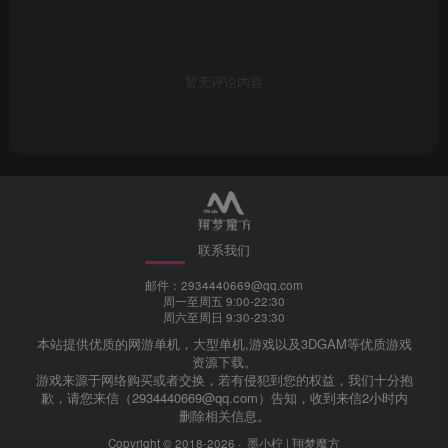
©下载资源版权归原作者所有;本站所有资源均来源于网
暂无评论内容
络,仅供学习使用,请支持正版
修改记得备份数据，出错无法恢复！一切修改，与本店
（站）无关！
视频教程（非本游戏视频教程，仅供参
联系我们
考）：
邮件：2934440669@qq.com
周一至周五 9:00-22:30
周六至周日 9:30-23:30
抖音搜索“贰玖”（抖音号：XM.CULB）点点关注，点点
本站提供优质的网游单机，大型单机,游戏以及3DGAM等优质游戏
赞
资源下载。
游戏来源于网络购买或者交换，若有侵犯到您的权益，我们十分抱
歉，请您来信（2934440669@qq.com）告知，收到来信2小时内
抖音视频教程
西瓜视频教程
删除相关信息。
Copyright © 2018-2026 ·
墨小柠 | 翔梦魔方