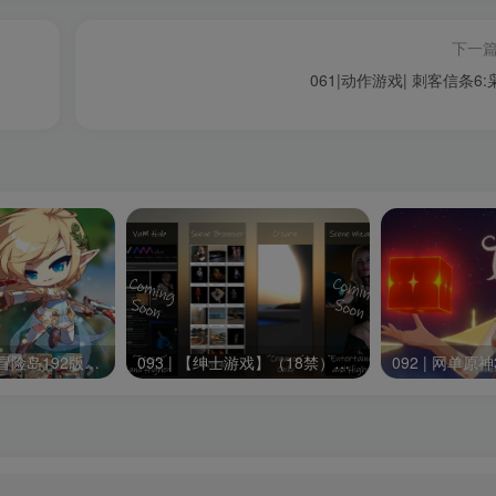
下一
061|动作游戏| 刺客信条
152|2024最新【冒险岛192版】30职业一键端，可局域网+GM工具及视频教程
093 | 【绅士游戏】（18禁）虚拟实境世界V1.2.0