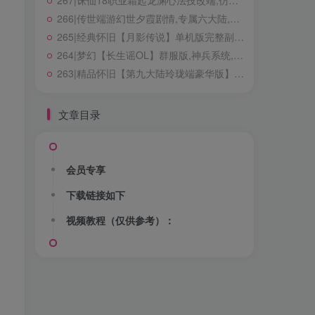
267|诛仙18职业霜起龙渊心法技改端,仿官玩法，含完整心法+技能特效+GM工具及教程
我很平凡，但我独一无二
266|传世端游幻世夕霞剧情,专属六大陆,带攻略,自动打怪,拾取,一键回收+局域外网搭建教程
268|经典怀旧冒险端游【新079冒险岛20大陆】修复版,特色群服玩法,带详细玩法攻略+GM后台+局域外网教程
265|经典怀旧【月影传说】单机版完整副本任务,修复等级上限,门派加入限制+视频教程
267|诛仙18职业霜起龙渊心法技改端,仿官玩法，含完整心法+技能特效+GM工具及教程
264|梦幻【长生谣OL】群服版,神兵系统,装备晋升,助战组队等超玩法+全套源码及局域外网架设教程
266|传世端游幻世夕霞剧情,专属六大陆,带攻略,自动打怪,拾取,一键回收+局域外网搭建教程
263|精品怀旧【第九大陆玲珑端豪华版】五职业最新整理，配任务物品代码+GM配套工具及命令+视频教程
265|经典怀旧【月影传说】单机版完整副本任务,修复等级上限,门派加入限制+视频教程
264|梦幻【长生谣OL】群服版,神兵系统,装备晋升,助战组队等超玩法+全套源码及局域外网架设教程
文章目录
263|精品怀旧【第九大陆玲珑端豪华版】五职业最新整理，配任务物品代码+GM配套工具及命令+视频教程
会员专享
下载链接如下
微信赞助
支付宝赞助
视频教程（仅供参考）：
99-赞助VIP包含本站所有游戏资源！