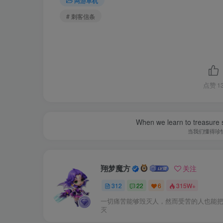
网游单机
仅供本站会员可免费下载，请注册并开通
# 刺客信条
此处内容
点赞
1
©下载资源版权归原作者所有;本站所有资源
When we learn to treasure s
当我们懂得珍
修改记得备份数据，出错无法恢复！一切
视频教程（仅供参考）：
翔梦魔方
关注
抖音搜索“贰玖”（抖音号：XM.CULB）
312
22
6
315W+
一切痛苦能够毁灭人，然而受苦的人也能
灭
抖音视