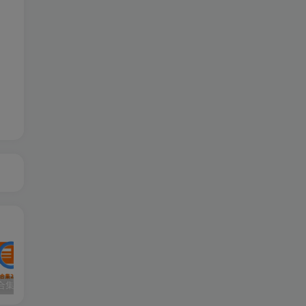
大型单机合集2站最新更新（原密码合集）-已更新到2026年8月
119 | 【更新】热血江湖单机网游20.0版一键端GM无限元宝虚拟机安装简单
152|2024最新【冒险岛192版】30职业一键端，可局域网+GM工具及视频教程