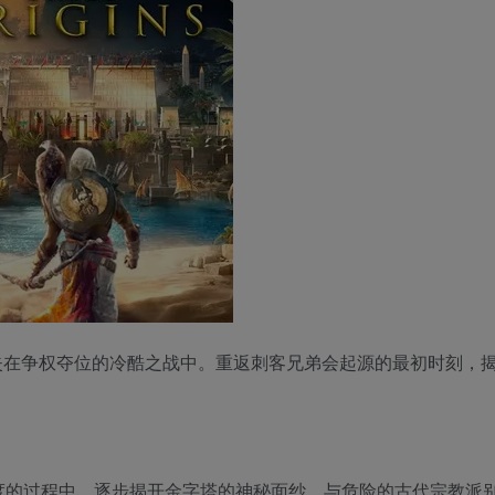
失在争权夺位的冷酷之战中。重返刺客兄弟会起源的最初时刻，
度的过程中，逐步揭开金字塔的神秘面纱，与危险的古代宗教派