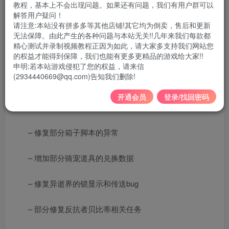
教程，基本上不会出现问题。如果还有问题，我们有用户群可以
游戏版本：
冒险岛176版
解答用户疑问！
请注意:本站没有拼多多等其他店铺!其它均为倒卖，售后和更新
无法保障。由此产生的各种问题与本站无关!!几年来我们每款都
游戏大小：
22G左右
精心测试并录制视频教程正因为如此，请大家多支持我们网站您
的权益才能得到保障，我们也能有更多更精品的游戏给大家!!
是否虚拟机：
不需要
申明:若本站游戏侵犯了您的权益，请来信
(2934440669@qq.com)告知我们删除!
186至尊版是之前175的升级版，剧情任务完善，可单
开通会员
登录/找回密码
机，可局域网
– 修复部分箱子脚本的异常
– 增加部分骑宠道具的兑换数据
– 修复异逝界的锁显示和传送bug
– 部分修复反抗者贝比蒂相关任务