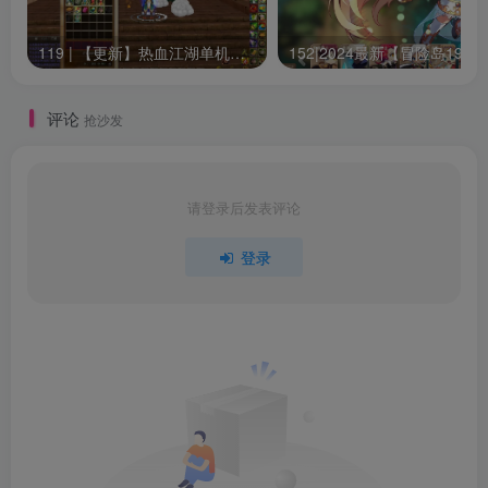
©下载资源版权归原作者所有;本站所有资源均来源于网
119 | 【更新】热血江湖单机网游20.0版一键端GM无限元宝虚拟机安装简单
15
络,仅供学习使用,请支持正版
评论
抢沙发
修改记得备份数据，出错无法恢复！一切修改，与本店
（站）无关！
请登录后发表评论
视频教程（仅供参考）：
登录
抖音搜索“贰玖”（抖音号：XM.CULB）点点关注，点点
赞
抖音视频教程
西瓜视频教程