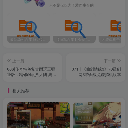
人不是仅仅为了爱而生存的
会员专享
最新单机合集1站-仅本站用户可下载（直链满速下载）
【游戏合集】会员“知己”分享 1T网游单机大合集 某宝购买收集 带架设教程视频(部分免虚拟机一键端 )
（注：并非一定要开本站会员，你可以自己去找，游戏
并非本站创作，本站只做收集整理，并录制安装教程）
上一篇
下一篇
066|传奇特色复古耐玩三职
071 | 《仙剑情缘3》70级剑
下载链接如下
业版，精修耐玩八大陆 典藏
网3带面板免虚拟机版本
版+视频教程【值得收藏】
【精品开服端】
仅供本站会员可免费下载，请注册并开通本站会员
相关推荐
此处内容已隐藏，黄金会员（年费）可见
请登录后查看特权