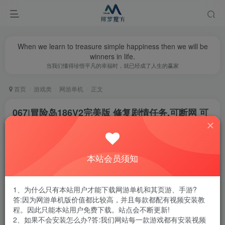
When we learn to treasure simple happiness then we will be
winners in life.
当我们懂得珍惜平凡的幸福时，就已经成了人生的赢家
首页
游戏类
网游单机
正文
067|冒险岛186V2完美版 修复剧情任务,可断网 可
联机
翔梦魔方
关注
私信
1年前更新
本站会员须知
0
2018
15
腾讯云轻量服务器优惠活动链接
1、为什么只有本站用户才能下载网游单机和其页游、手游?
答:因为网游单机版价值都比较高，并且每款都配有视频安装教
程。因此只能本站用户免费下载。站点会不断更新!
2、如果不会安装怎么办?答:我们网站每一款游戏都有安装视频