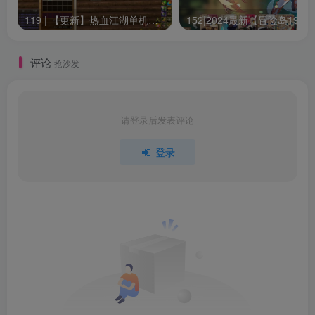
119 | 【更新】热血江湖单机网游20.0版一键端GM无限元宝虚拟机安装简单
15
评论
抢沙发
请登录后发表评论
登录