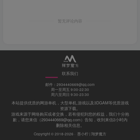
暂无评论内容
联系我们
邮件：2934440669@qq.com
周一至周五 9:00-22:30
周六至周日 9:30-23:30
会员专享
本站提供优质的网游单机，大型单机,游戏以及3DGAM等优质游戏
资源下载。
游戏来源于网络购买或者交换，若有侵犯到您的权益，我们十分抱
歉，请您来信（2934440669@qq.com）告知，收到来信2小时内
（注：并非一定要开本站会员，你可以自己去找，游戏
删除相关信息。
并非本站创作，本站只做收集整理，并录制安装教程）
Copyright © 2018-2026 ·
墨小柠 | 翔梦魔方