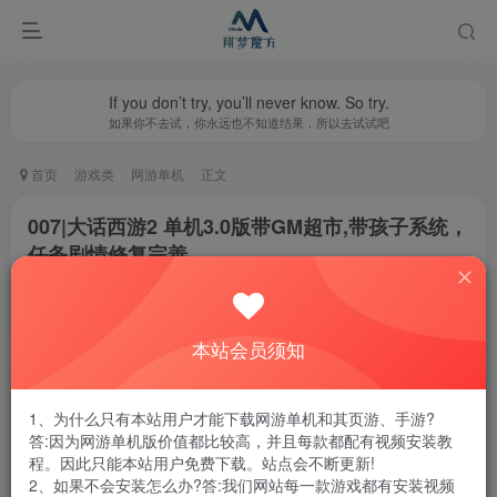
If you don’t try, you’ll never know. So try.
如果你不去试，你永远也不知道结果，所以去试试吧
首页
游戏类
网游单机
正文
007|大话西游2 单机3.0版带GM超市,带孩子系统，
任务剧情修复完善
翔梦魔方
关注
私信
1年前更新
本站会员须知
0
1843
10
腾讯云轻量服务器优惠活动链接
1、为什么只有本站用户才能下载网游单机和其页游、手游?
答:因为网游单机版价值都比较高，并且每款都配有视频安装教
程。因此只能本站用户免费下载。站点会不断更新!
2、如果不会安装怎么办?答:我们网站每一款游戏都有安装视频