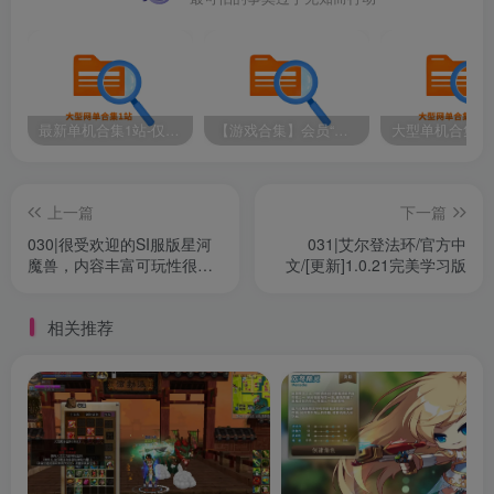
最新单机合集1站-仅本站用户可下载（直链满速下载）
【游戏合集】会员“知己”分享 1T网游单机大合集 某宝购买收集 带架设教程视频(部分免虚拟机一键端 )
上一篇
下一篇
030|很受欢迎的SI服版星河
031|艾尔登法环/官方中
魔兽，内容丰富可玩性很
文/[更新]1.0.21完美学习版
强，带Gm命令及局域网教程
相关推荐