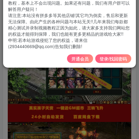
教程，基本上不会出现问题。如果还有问题，我们有用户群可以
解答用户疑问！
请注意:本站没有拼多多等其他店铺!其它均为倒卖，售后和更新
无法保障。由此产生的各种问题与本站无关!!几年来我们每款都
精心测试并录制视频教程正因为如此，请大家多支持我们网站您
的权益才能得到保障，我们也能有更多更精品的游戏给大家!!
申明:若本站游戏侵犯了您的权益，请来信
(2934440669@qq.com)告知我们删除!
开通会员
登录/找回密码