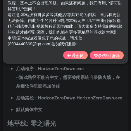
教程，基本上不会出现问题。如果还有问题，我们有用户群可以
游戏大小 ：53GB
解答用户疑问！
请注意:本站没有拼多多等其他店铺!其它均为倒卖，售后和更新
不需要虚拟机
无法保障。由此产生的各种问题与本站无关!!几年来我们每款都
精心测试并录制视频教程正因为如此，请大家多支持我们网站您
支持系统 win7、win10、win11
的权益才能得到保障，我们也能有更多更精品的游戏给大家!!
申明:若本站游戏侵犯了您的权益，请来信
安装说明：
解压之后，把
英文文件夹
剪切到
磁盘根目
(2934440669@qq.com)告知我们删除!
录
，打开文件夹，找到HorizonZeroDawn.exe 双击启动
开通会员
登录/找回密码
运行游戏即可！
启动程序：HorizonZeroDawn.exe
--游戏路径不能有中文，需要关闭系统自带防火墙，在
杀毒软件里面添加信任
启动路径：HorizonZeroDawn
HorizonZeroDawn.exe
默认简体中文
地平线: 零之曙光