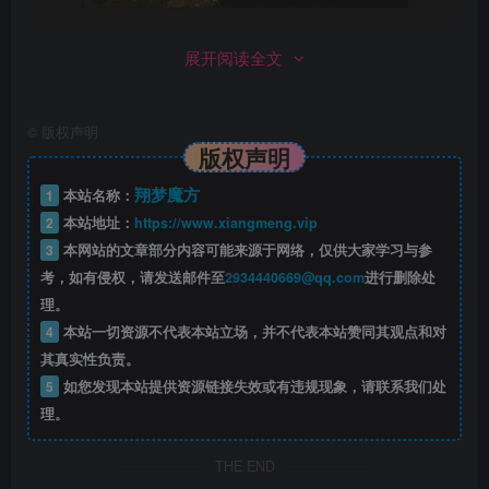
地球不再由人类主宰
展开阅读全文
化身为埃洛伊，完整体验她的传奇冒险之旅，揭开致命
机器统治世界的神秘面纱。
©
版权声明
版权声明
被自己的部落放逐的年轻猎人埃洛伊，勇敢踏上旅途，
翔梦魔方
1
本站名称：
探索自己的身世之谜和命运，为制止危害未来的灾难性威胁
2
本站地址：
https://www.xiangmeng.vip
3
本网站的文章部分内容可能来源于网络，仅供大家学习与参
而竭力奋战。
考，如有侵权，请发送邮件至
2934440669@qq.com
进行删除处
理。
在这个危机四伏的野外世界冒险途中，你将对奇异的机
4
本站一切资源不代表本站立场，并不代表本站赞同其观点和对
器和敌对部落发起毁灭性的战略进攻。
其真实性负责。
5
如您发现本站提供资源链接失效或有违规现象，请联系我们处
屡次获奖的《地平线 零之曙光™》是一款角色扮演类动
理。
作游戏，此PC完整版包含新增地图、技能、武器和机器的大
型扩充内容《冰尘雪野》。
THE END