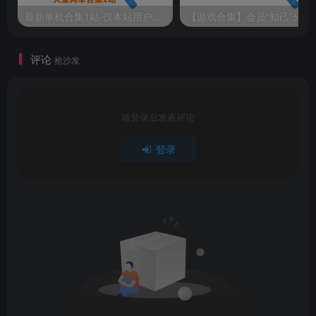
抖音搜索“贰玖”（抖音号：XM.CULB）点点关注，点点
最新单机合集1站-仅本站用户可下载（直链满速下载）
【游戏
赞
评论
抢沙发
抖音视频教程
西瓜视频教程
请登录后发表评论
登录