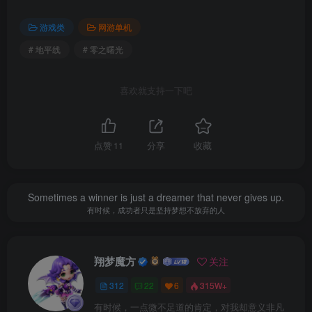
内含：
游戏类
网游单机
• 《地平线 零之曙光》
# 地平线
# 零之曙光
• 扩充内容《冰尘雪野》
• 卡加族风暴突击队装束及卡加巨弓
喜欢就支持一下吧
• 卡加交易者包
• 贝纳克族开拓者装束及贝纳克汰杀弓
• 贝纳克旅行者包
点赞
11
分享
收藏
• 诺拉族看守人包
Sometimes a winner is just a dreamer that never gives up.
有时候，成功者只是坚持梦想不放弃的人
会员专享
翔梦魔方
关注
（注：并非一定要开本站会员，你可以自己去找，游戏
312
22
6
315W+
并非本站创作，本站只做收集整理，并录制安装教程）
有时候，一点微不足道的肯定，对我却意义非凡