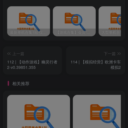
下载链接如下
仅供本站会员可免费下载，请注册并开通本站会员
最新单机合集1站-仅本站用户可下载（直链满速下载）
【游戏合集】会员“知己”分享 1T网游单机大合集 某宝购买收集 带架设教程视频(部分免虚拟机一键端 )
此处内容已隐藏，黄金会员（年费）可见
请登录后查看特权
上一篇
下一篇
112 | 【动作游戏】幽灵行者
114 | 【模拟经营】欧洲卡车
2-v0.39851.355
模拟2
©下载资源版权归原作者所有;本站所有资源均来源于网
络,仅供学习使用,请支持正版
相关推荐
修改记得备份数据，出错无法恢复！一切修改，与本店
（站）无关！
视频教程（仅供参考）：