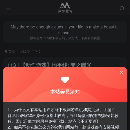
May there be enough clouds in your life to make a beautiful
sunset.
愿你生命中有够多的云翳，来造成一个美丽的黄昏
首页
游戏类
正文
113 | 【动作游戏】地平线: 零之曙光
翔梦魔方
关注
私信
1年前更新
0
1236
11
本站会员须知
腾讯云轻量服务器优惠活动链接
1、为什么只有本站用户才能下载网游单机和其页游、手游?
答:因为网游单机版价值都比较高，并且每款都配有视频安装教
程。因此只能本站用户免费下载。站点会不断更新!
2、如果不会安装怎么办?答:我们网站每一款游戏都有安装视频