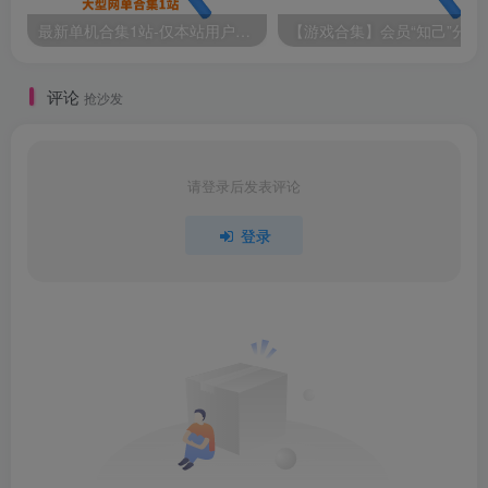
最新单机合集1站-仅本站用户可下载（直链满速下载）
【游戏
评论
抢沙发
请登录后发表评论
登录