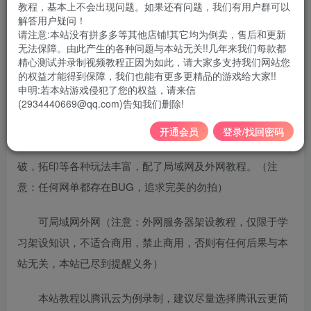
教程，基本上不会出现问题。如果还有问题，我们有用户群可以
游戏大小：5G左右
解答用户疑问！
请注意:本站没有拼多多等其他店铺!其它均为倒卖，售后和更新
支持系统：win7/10/11 64位系统
无法保障。由此产生的各种问题与本站无关!!几年来我们每款都
精心测试并录制视频教程正因为如此，请大家多支持我们网站您
包含：游戏本体（含GGE源码），GM工具+单机，局域
的权益才能得到保障，我们也能有更多更精品的游戏给大家!!
网外网视频教程
申明:若本站游戏侵犯了您的权益，请来信
(2934440669@qq.com)告知我们删除!
版本特色：带源码，内有助战假人，任务假人，擂台PK
开通会员
登录/找回密码
假人等，超级飞行棋，超级传送等，带任务剧情，元神突
破，拓印等各种玩法丰富，配了局域网及外网教程。（注
意：任何网单都存在BUG，追求完美的勿拍）
可局域网外网（注意：外网服务器架设教程，仅限于学
习架设知识，不适合商用，禁止商用，否则有任何后果与本
站无关，本站已尽到提醒义务）
本站教程以腾讯云为例录制，建议尽量选择腾讯云更简