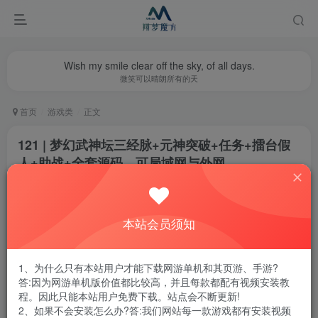
Wish my smile clear off the sky, of all days.
微笑可以晴朗所有的天
首页
游戏类
正文
121 | 梦幻武神坛三经脉+元神突破+任务+擂台假
人+助战+全套源码，可局域网与外网
翔梦魔方
关注
私信
1年前更新
本站会员须知
0
3880
8
腾讯云轻量服务器优惠活动链接
1、为什么只有本站用户才能下载网游单机和其页游、手游?
答:因为网游单机版价值都比较高，并且每款都配有视频安装教
程。因此只能本站用户免费下载。站点会不断更新!
2、如果不会安装怎么办?答:我们网站每一款游戏都有安装视频