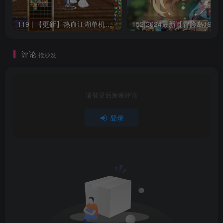
119 | 【更新】热血江湖单机网游20.0版一键端GM无限元宝虚拟机安装简单
15
评论
抢沙发
请登录后发表评论
登录