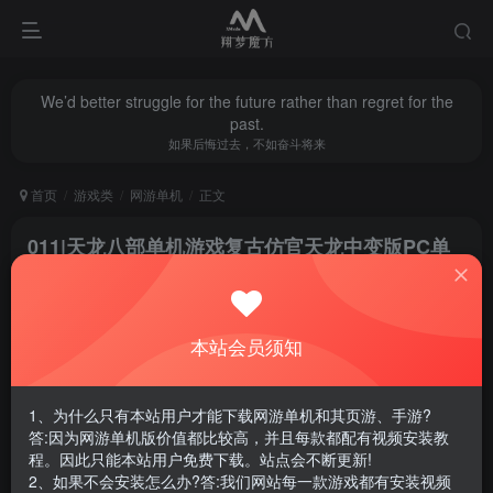
We’d better struggle for the future rather than regret for the
past.
如果后悔过去，不如奋斗将来
首页
游戏类
网游单机
正文
011|天龙八部单机游戏复古仿官天龙中变版PC单
机虚拟机一键端赠GM工具
翔梦魔方
关注
私信
1年前更新
本站会员须知
0
1734
7
腾讯云轻量服务器优惠活动链接
1、为什么只有本站用户才能下载网游单机和其页游、手游?
答:因为网游单机版价值都比较高，并且每款都配有视频安装教
程。因此只能本站用户免费下载。站点会不断更新!
2、如果不会安装怎么办?答:我们网站每一款游戏都有安装视频