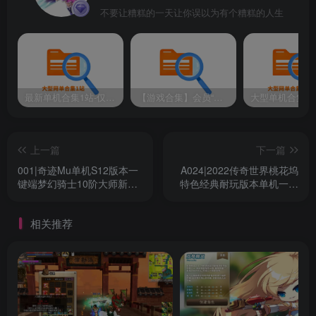
不要让糟糕的一天让你误以为有个糟糕的人生
最新单机合集1站-仅本站用户可下载（直链满速下载）
【游戏合集】会员“知己”分享 1T网游单机大合集 某宝购买收集 带架设教程视频(部分免虚拟机一键端 )
上一篇
下一篇
001|奇迹Mu单机S12版本一
A024|2022传奇世界桃花坞
键端梦幻骑士10阶大师新宠
特色经典耐玩版本单机一键
物中英GM免虚拟机
端GM视频教程
相关推荐