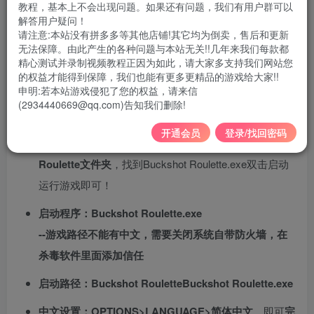
教程，基本上不会出现问题。如果还有问题，我们有用户群可以
游戏大小 ：450MB
解答用户疑问！
请注意:本站没有拼多多等其他店铺!其它均为倒卖，售后和更新
游戏版本：v1.2.2
无法保障。由此产生的各种问题与本站无关!!几年来我们每款都
精心测试并录制视频教程正因为如此，请大家多支持我们网站您
不需要虚拟机
的权益才能得到保障，我们也能有更多更精品的游戏给大家!!
申明:若本站游戏侵犯了您的权益，请来信
支持系统 win7、win10、win11
(2934440669@qq.com)告知我们删除!
安装说明：
解压之后，把
英文文件夹Buckshot
开通会员
登录/找回密码
Roulette
剪切到
磁盘根目录
，打开
：Buckshot
Roulette文件夹
，找到Buckshot Roulette.exe双击启动
运行游戏即可！
启动程序：Buckshot Roulette.exe
--游戏路径不能有中文，需要关闭系统自带防火墙，在
杀毒软件里面添加信任
启动路径：Buckshot RouletteBuckshot Roulette.exe
中文设置：OPTIONS>LANGUAGE>简体中文
，即可
完