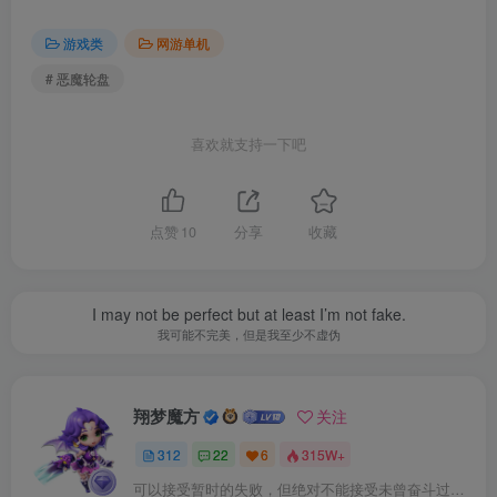
游戏类
网游单机
真正爆脑的游戏
# 恶魔轮盘
15 到 20 分钟的紧张游戏时间。进入竞技场，与庄家大
战三回合，赢奖离开。或者再也无法出去。
喜欢就支持一下吧
点赞
10
分享
收藏
I may not be perfect but at least I’m not fake.
我可能不完美，但是我至少不虚伪
翔梦魔方
身临其境的氛围
关注
312
22
6
315W+
欢迎来到地下夜总会，这里的金属栏杆随着被遗忘的鼓
可以接受暂时的失败，但绝对不能接受未曾奋斗过的自己