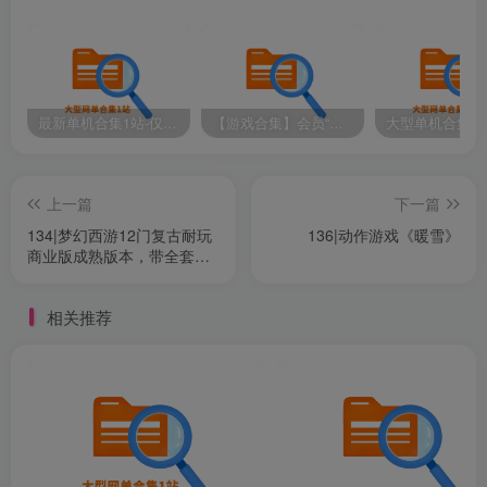
机节拍而晃动。
最新单机合集1站-仅本站用户可下载（直链满速下载）
【游戏合集】会员“知己”分享 1T网游单机大合集 某宝购买收集 带架设教程视频(部分免虚拟机一键端 )
上一篇
下一篇
134|梦幻西游12门复古耐玩
136|动作游戏《暖雪》
商业版成熟版本，带全套源
码及架设教程小白也能架设
与你的对手见面
相关推荐
与庄家对决，庄家的赔率与你相同。不耍花样。你能在
他自己的游戏规则下打败他吗？