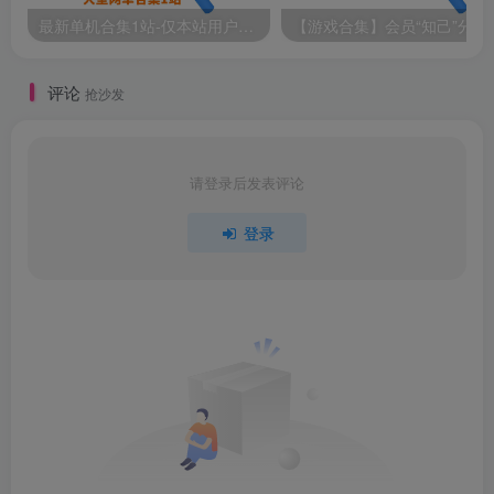
最新单机合集1站-仅本站用户可下载（直链满速下载）
【游戏
评论
抢沙发
加倍或是放弃
请登录后发表评论
在全新的加倍或放弃模式中试试你的运气。你能坚持多
登录
久？