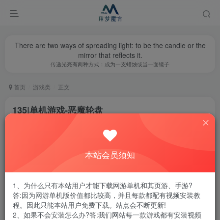
There are two ways of spreading light: to be the candle or the
mirror that reflects it.
传递光亮有两种方式：成为一支蜡烛或当一面镜子
首页
游戏类
正文
135|单机游戏-恶魔轮盘
翔梦魔方
关注
私信
1年前更新
0
5288
10
本站会员须知
腾讯云轻量服务器优惠活动链接
1、为什么只有本站用户才能下载网游单机和其页游、手游?
答:因为网游单机版价值都比较高，并且每款都配有视频安装教
程。因此只能本站用户免费下载。站点会不断更新!
2、如果不会安装怎么办?答:我们网站每一款游戏都有安装视频