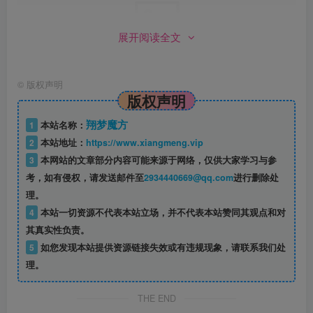
展开阅读全文
©
版权声明
版权声明
12 号口径的行动
翔梦魔方
1
本站名称：
用 12 号口径霰弹枪玩俄罗斯轮盘。因为霰弹枪感觉更
2
本站地址：
https://www.xiangmeng.vip
3
本网站的文章部分内容可能来源于网络，仅供大家学习与参
好。
考，如有侵权，请发送邮件至
2934440669@qq.com
进行删除处
理。
4
本站一切资源不代表本站立场，并不代表本站赞同其观点和对
其真实性负责。
5
如您发现本站提供资源链接失效或有违规现象，请联系我们处
理。
THE END