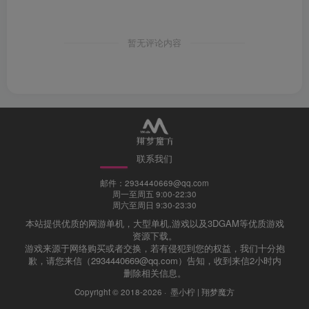
新物品
暂无评论内容
Steam 版提供新物品。因为我们爱你。
联系我们
邮件：2934440669@qq.com
周一至周五 9:00-22:30
周六至周日 9:30-23:30
本站提供优质的网游单机，大型单机,游戏以及3DGAM等优质游戏
七首曲目。弹无虚发。你准备好了吗？
资源下载。
游戏来源于网络购买或者交换，若有侵犯到您的权益，我们十分抱
歉，请您来信（2934440669@qq.com）告知，收到来信2小时内
Steam 版《Buckshot Roulette》还包括由 Mike Klubnika
删除相关信息。
创作的完整原声音乐。
Copyright © 2018-2026 ·
墨小柠 | 翔梦魔方