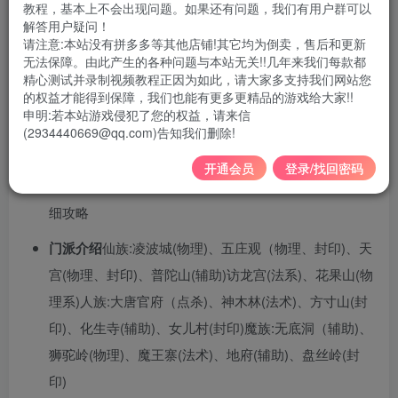
本端是来自本站会员朋友的分享，
三经脉纯单机版
，有
教程，基本上不会出现问题。如果还有问题，我们有用户群可以
解答用户疑问！
视频教程，感兴趣的自己下载尝试！本站会员可享！
请注意:本站没有拼多多等其他店铺!其它均为倒卖，售后和更新
无法保障。由此产生的各种问题与本站无关!!几年来我们每款都
游戏大小
：7.5G左右（解压后）
精心测试并录制视频教程正因为如此，请大家多支持我们网站您
的权益才能得到保障，我们也能有更多更精品的游戏给大家!!
支持系统
：win7以上64位系统 8G内存 独立显卡！
申明:若本站游戏侵犯了您的权益，请来信
(2934440669@qq.com)告知我们删除!
是否虚拟机
：不需要虚拟机
开通会员
登录/找回密码
配套工具：
详细的视频安装教程+GM工具使用教程+详
细攻略
门派介绍
仙族:凌波城(物理)、五庄观（物理、封印)、天
宫(物理、封印)、普陀山(辅助)访龙宫(法系)、花果山(物
理系)人族:大唐官府（点杀)、神木林(法术)、方寸山(封
印)、化生寺(辅助)、女儿村(封印)魔族:无底洞（辅助)、
狮驼岭(物理)、魔王寨(法术)、地府(辅助)、盘丝岭(封
印)