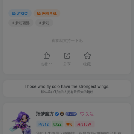
游戏类
网游单机
# 梦幻西游
# 梦幻
喜欢就支持一下吧
点赞
11
分享
收藏
Those who fly solo have the strongest wings.
那些单独飞翔的人拥有最强大的翅膀
翔梦魔方
关注
312
22
6
315W+
我们人生中最大的懒惰，就是当我们明知自己拥有作出选择的能力，却不去主动改变而是放任它的生活态度