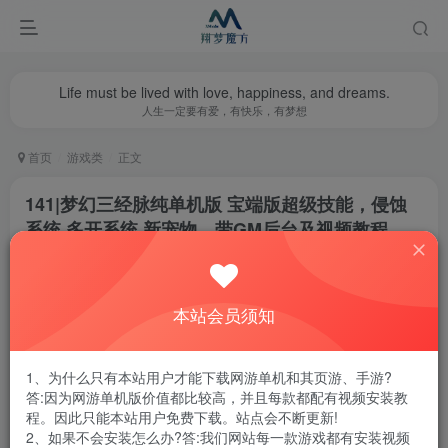
Life must be lived with love, happiness, and dreams.
人生一定要有爱，有快乐，有梦想
首页
游戏类
正文
141|梦幻三经脉纯单机版 宝端版超级技能，侵蚀
系统,多开系统,新宠物，带GM后台及视频教程
翔梦魔方
关注
私信
1年前更新
本站会员须知
0
1.3W+
11
腾讯云轻量服务器优惠活动链接
1、为什么只有本站用户才能下载网游单机和其页游、手游?
答:因为网游单机版价值都比较高，并且每款都配有视频安装教
程。因此只能本站用户免费下载。站点会不断更新!
2、如果不会安装怎么办?答:我们网站每一款游戏都有安装视频