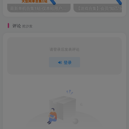
最新单机合集1站-仅本站用户可下载（直链满速下载）
【游戏
评论
抢沙发
请登录后发表评论
登录