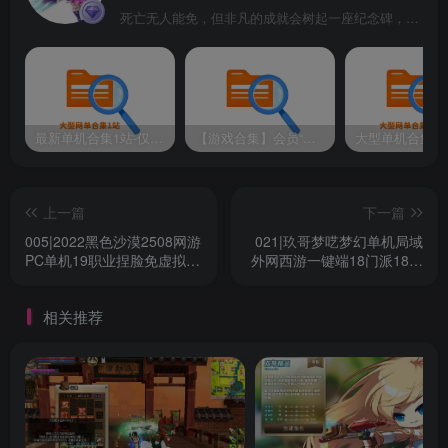
死亡无人能免，但非凡的成就会树起一座纪念碑，它将一直立到太阳冷却之时
最新单机合集1站-仅本站用户可下载（直链满速下载）
【游戏合集】会员“知己”分享 1T网游单机大合集 某宝购买收集 带架设教程视频(部分免虚拟机一键端 )
上一篇
下一篇
005|2022黑色沙漠2508网游
021|玖哥梦呓梦幻单机局域
PC单机19职业捏脸免虚拟机
外网西游一键端18门派18角
一键端局域网外网
色PC电脑游戏送GM后台
相关推荐