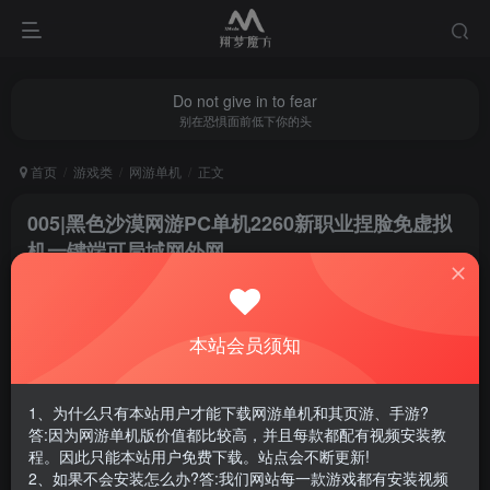
Do not give in to fear
别在恐惧面前低下你的头
首页
游戏类
网游单机
正文
005|黑色沙漠网游PC单机2260新职业捏脸免虚拟
机一键端可局域网外网
翔梦魔方
关注
私信
1年前更新
本站会员须知
0
3065
8
腾讯云轻量服务器优惠活动链接
1、为什么只有本站用户才能下载网游单机和其页游、手游?
答:因为网游单机版价值都比较高，并且每款都配有视频安装教
程。因此只能本站用户免费下载。站点会不断更新!
2、如果不会安装怎么办?答:我们网站每一款游戏都有安装视频