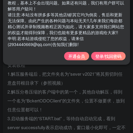
---------------------------------------------------------
教程，基本上不会出现问题。如果还有问题，我们有用户群可以
解答用户疑问！
游戏大小
请注意:本站没有拼多多等其他店铺!其它均为倒卖，售后和更新
解压前：服务端约=3.25GB 客户端约=31GB
无法保障。由此产生的各种问题与本站无关!!几年来我们每款都
精心测试并录制视频教程正因为如此，请大家多支持我们网站您
解压后：服务端约 =5.24GB 客户端约=34.3GB
的权益才能得到保障，我们也能有更多更精品的游戏给大家!!
教程约=280MB
申明:若本站游戏侵犯了您的权益，请来信
(2934440669@qq.com)告知我们删除!
评价赠品（GM工具）约=400MB
-------------------------------------------------------------
开通会员
登录/找回密码
安装教程
1.解压服务端后，把文件夹名为“sever v2021”将其剪切到任
意盘符根目录下（参照视频）
2.解压分卷压缩的客户端中的第一个，其他自动解压，得到
一个名为“BckertODOClient”的文件夹，位置不做要求，放到
任意位置都可以！
3.启动服务端的“START.bat”，等待自动启动完成，看到
server successfully表示启动成功，窗口最小化即可，一定不