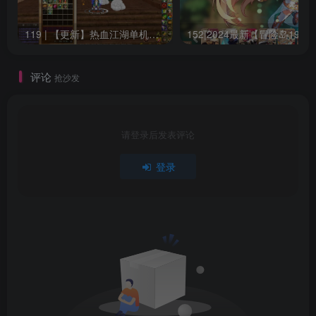
119 | 【更新】热血江湖单机网游20.0版一键端GM无限元宝虚拟机安装简单
15
评论
抢沙发
请登录后发表评论
登录