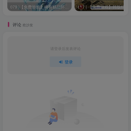
079 |【免费游戏】稀有精品怀旧【大唐豪侠】免虚拟机+GM设置充值修改教程等内容
下载链接如下
评论
所有人都可免费下载
抢沙发
百度网盘链接
下载
请登录后发表评论
提取码
9999
登录
©下载资源版权归原作者所有;本站所有资源均来源于网
络,仅供学习使用,请支持正版
修改记得备份数据，出错无法恢复！一切修
改，与本店（站）无关！
视频教程（清晰度选高清或者2K）：抖音搜索“贰玖”