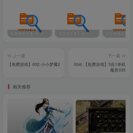
如何下载和安装
1.往下滚动到【免费可享】。
2.下载完成后，右键.rar文件并点击解压到当前文件夹
最新单机合集1站-仅本站用户可下载（直链满速下载）
【游戏合集】会员“知己”分享 1T网游单机大合集 某宝购买收集 带架设教程视频(部分免虚拟机一键端 )
(你需要使用360压缩、WinRAR或7-zip)。
3.双击进入解压好的文件夹，找到XXX.exe文件并运行
上一篇
下一篇
(如果有Readme_cn.txt文件，打开看看)。
【免费游戏】002-小小梦魇2
004| 【免费游戏】3合1单机
魔兽335
4.如果遇到缺少.dll错误，找到Redist或_CommonRedist
文件夹,安装里面的程序；若没有，网站顶部菜单里面找到运
相关推荐
行库，里面有！
免费可享