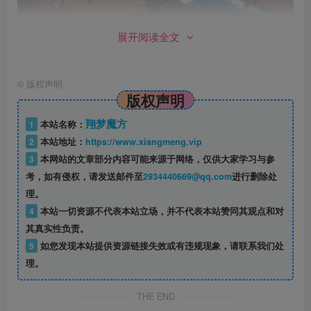
展开阅读全文
——无等级无职业，十余种兵器，24套武学，12套轻功，17
©
版权声明
版权声明
套内功，搭配三才书，创造百种武学组合，天赋、特质、造
诣，无拘选择
翔梦魔方
1
本站名称：
——独特的横版战斗系统，体验拳拳到肉的武学战斗
2
本站地址：
https://www.xiangmeng.vip
3
本网站的文章部分内容可能来源于网络，仅供大家学习与参
考，如有侵权，请发送邮件至
2934440669@qq.com
进行删除处
理。
4
本站一切资源不代表本站立场，并不代表本站赞同其观点和对
其真实性负责。
5
如您发现本站提供资源链接失效或有违规现象，请联系我们处
理。
THE END