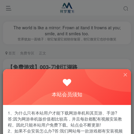
The world is like a mirror: Frown at itand it frowns at you;
smile, and it smiles too.
世界犹如一面镜子：朝它皱眉它就朝你皱眉，朝它微笑它也吵你微笑
首页
免费专区
正文
【免费游戏】003-刀剑江湖路
翔梦魔方
关注
私信
1年前更新
0
2313
9
本站会员须知
腾讯云轻量服务器优惠活动链接
1、为什么只有本站用户才能下载网游单机和其页游、手游?
答:因为网游单机版价值都比较高，并且每款都配有视频安装教
程。因此只能本站用户免费下载。站点会不断更新!
2、如果不会安装怎么办?答:我们网站每一款游戏都有安装视频