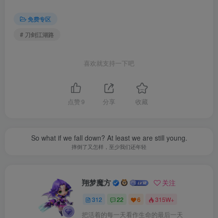
免费专区
# 刀剑江湖路
喜欢就支持一下吧
——结交不同性格的江湖人物，与不同的江湖人士互动，或
点赞
9
分享
收藏
红尘相伴，或传授武艺，或图谋不轨、心狠手辣
——同伴养成、帮派、结婚生育、家仆养成、青楼玩法、武
So what if we fall down? At least we are still young.
馆、运镖、劫狱等等玩法，体验丰富的江湖玩法
摔倒了又怎样，至少我们还年轻
——江湖由随机NPC与随机事件构筑的自行运转，体验开放
的动态江湖（EA版本开放世界玩法完成度较低,后续版本中
翔梦魔方
逐步加入）
关注
312
22
6
315W+
把活着的每一天看作生命的最后一天