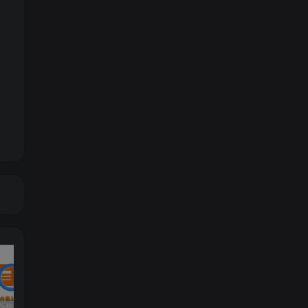
大型单机合集2站最新更新（原密码合集）-已更新到2026年8月
119 | 【更新】热血江湖单机网游20.0版一键端GM无限元宝虚拟机安装简单
152|2024最新【冒险岛192版】30职业一键端，可局域网+GM工具及视频教程