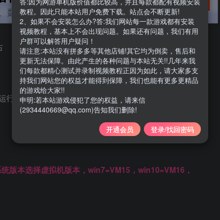
答:因为网游单机版价值都比较高，并且每款都配有视频安装
教程。因此只能本站用户免费下载。站点会不断更新!
2、如果不会安装怎么办?答:我们网站每一款游戏都有安装
视频教程，基本上不会出现问题。如果还有问题，我们有用
户群可以解答用户疑问！
右
请注意:本站没有拼多多等其他店铺!其它均为倒卖，售后和
更新无法保障。由此产生的各种问题与本站无关!!几年来我
们每款都精心测试并录制视频教程正因为如此，请大家多支
持我们网站您的权益才能得到保障，我们也能有更多更精品
的游戏给大家!!
运行内存
申明:若本站游戏侵犯了您的权益，请来信
(2934440669@qq.com)告知我们删除!
开通会员
登录/找回密码
选择虚拟机版本，win7=VM15，win10=VM16，