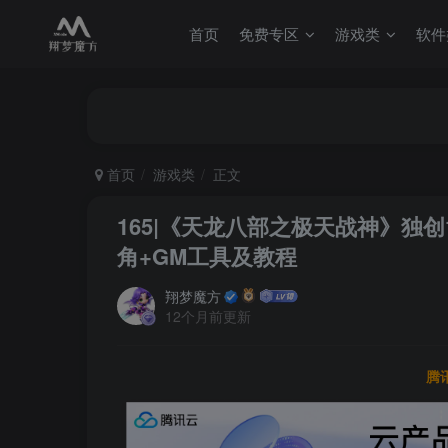
首页
免费专区
游戏类
软件
首页
游戏类
正文
165|《天龙八部之极天战神》独
角+GM工具及教程
翔梦魔方
12个月前更新
腾