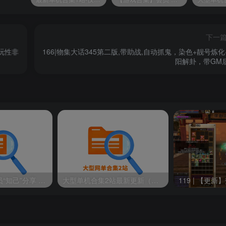
下一
可玩性非
166|物集大话345第二版,带助战,自动抓鬼，染色+靓号炼化
阳解卦，带GM
【游戏合集】会员“知己”分享 1T网游单机大合集 某宝购买收集 带架设教程视频(部分免虚拟机一键端 )
大型单机合集2站最新更新（原密码合集）-已更新到2026年8月