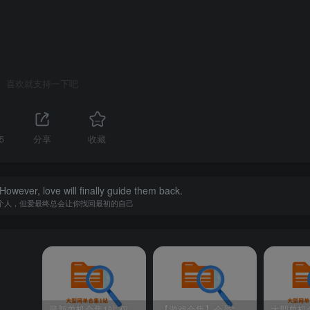
喜欢就支持一下吧
5
分享
收藏
owever, love will finally guide them back.
个人，但爱最终总会让你找回最初的自己
最新单机合集1站-仅本站用户可下载（直链满速下载）
【游戏合集】会员“知己”分享 1T网游单机大合集 某宝购买收集 带架设教程视频(部分免虚拟机一键端 )