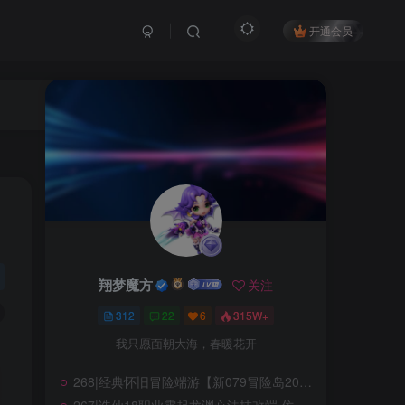
开通会员
翔梦魔方
关注
312
22
6
315W+
我只愿面朝大海，春暖花开
翔梦魔方
关注
268|经典怀旧冒险端游【新079冒险岛20大陆】修复版,特色群服玩法,带详细玩法攻略+GM后台+局域外网教程
312
22
6
315W+