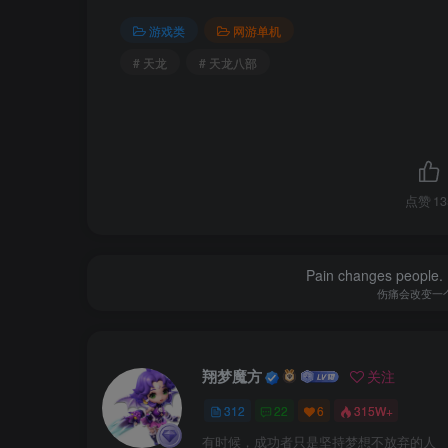
游戏类
网游单机
# 天龙
# 天龙八部
点赞
13
Pain changes people. H
伤痛会改变一
翔梦魔方
关注
312
22
6
315W+
有时候，成功者只是坚持梦想不放弃的人