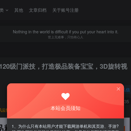
类
其他
文章归档
关于账号注册
Nothing in the world is difficult if you put your heart into it.
世上无难事，只怕有心人
创120级门派技，打造极品装备宝宝，3D旋转视
关注
私信
0
2263
135
本站会员须知
讯云轻量服务器优惠活动链接
1、为什么只有本站用户才能下载网游单机和其页游、手游?