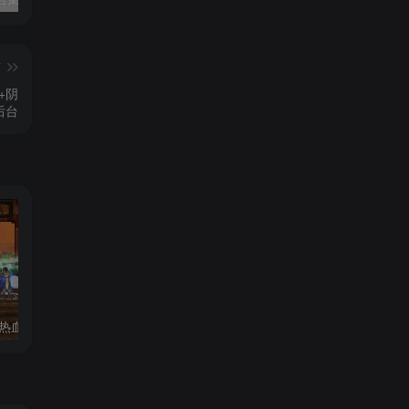
篇
+阴
后台
119 | 【更新】热血江湖单机网游20.0版一键端GM无限元宝虚拟机安装简单
152|2024最新【冒险岛192版】30职业一键端，可局域网+GM工具及视频教程