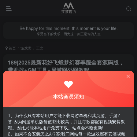
Be happy for this moment, this moment is your life.
享受当下的快乐，因为这一刻正是你的人生
首页
游戏类
正文
189|2025最新花好飞蛾梦幻赛季服全套源码版，
带助战+GM工具+局域网外网教程
翔梦魔方
关注
私信
1年前更新
本站会员须知
1
6413
3
腾讯云轻量服务器优惠活动链接
1、为什么只有本站用户才能下载网游单机和其页游、手游?
答:因为网游单机版价值都比较高，并且每款都配有视频安装教
程。因此只能本站用户免费下载。站点会不断更新!
2、如果不会安装怎么办?答:我们网站每一款游戏都有安装视频