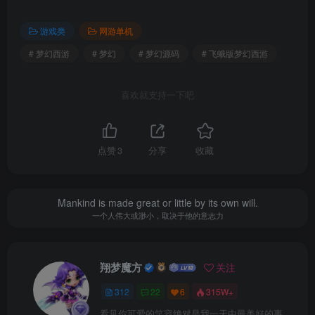
游戏类
网游单机
# 梦幻西游
# 梦幻
# 梦幻源码
# 飞蛾版梦幻西游
喜欢就支持一下吧
点赞
3
分享
收藏
Mankind is made great or little by its own will.
一个人伟大或渺小，取决于他的意志力
翔梦魔方
关注
312
22
6
315W+
看见你可爱的笑容绝对是我一天中最美好的事