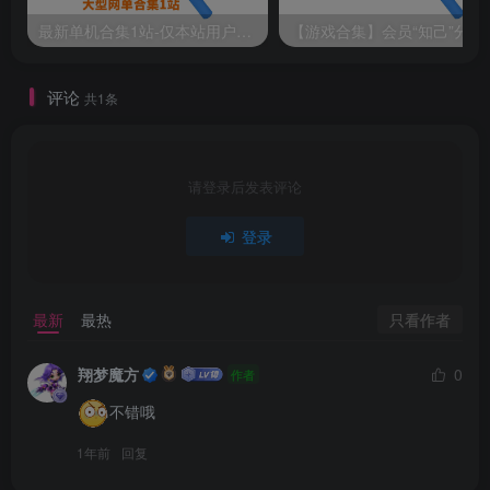
最新单机合集1站-仅本站用户可下载（直链满速下载）
【游戏
评论
共1条
请登录后发表评论
登录
只看作者
最新
最热
翔梦魔方
0
作者
不错哦
1年前
回复