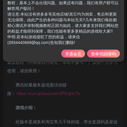
游戏大小：6G左右
教程，基本上不会出现问题。如果还有问题，我们有用户群可以
解答用户疑问！
请注意:本站没有拼多多等其他店铺!其它均为倒卖，售后和更新
支持系统：
win7/10/11 64位系统
无法保障。由此产生的各种问题与本站无关!!几年来我们每款都
精心测试并录制视频教程正因为如此，请大家多支持我们网站您
配套：全套源码及工具+GM使用+源码修改编译等教
的权益才能得到保障，我们也能有更多更精品的游戏给大家!!
申明:若本站游戏侵犯了您的权益，请来信
程，架设视频教程
（单机/局域网/外网教程）
(2934440669@qq.com)告知我们删除!
为方便大家学习，特意录制了详细的局域网及外网视频
开通会员
登录/找回密码
架设教程（外网请自行研究，本站不参与！）仅供个人学习
使用，请勿商用！
腾讯轻量服务器优惠活动链
接：
https://curl.qcloud.com/3FEqGsTo
游戏介绍：
此版本是咸鱼和淘宝售几千块的端，带全套源码及架设