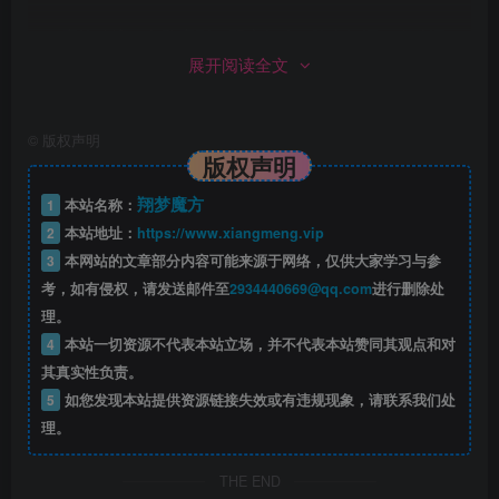
魔族秘境：九黎魔影、阴府勾魂、陷空妖洞、狮驼洞
展开阅读全文
穴、火焰山之子
本站的其他梦幻版本：
©
版权声明
版权声明
翔梦魔方
1
本站名称：
2
本站地址：
https://www.xiangmeng.vip
3
本网站的文章部分内容可能来源于网络，仅供大家学习与参
考，如有侵权，请发送邮件至
2934440669@qq.com
进行删除处
理。
4
本站一切资源不代表本站立场，并不代表本站赞同其观点和对
其真实性负责。
5
如您发现本站提供资源链接失效或有违规现象，请联系我们处
理。
THE END