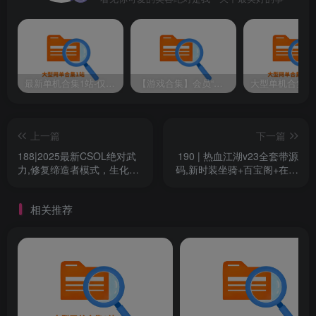
最新单机合集1站-仅本站用户可下载（直链满速下载）
【游戏合集】会员“知己”分享 1T网游单机大合集 某宝购买收集 带架设教程视频(部分免虚拟机一键端 )
上一篇
下一篇
188|2025最新CSOL绝对武
190 | 热血江湖v23全套带源
力,修复缔造者模式，生化S
码,新时装坐骑+百宝阁+在线
异变等模式+GM命令及使用
GM工具+安装及使用视频
教程
相关推荐