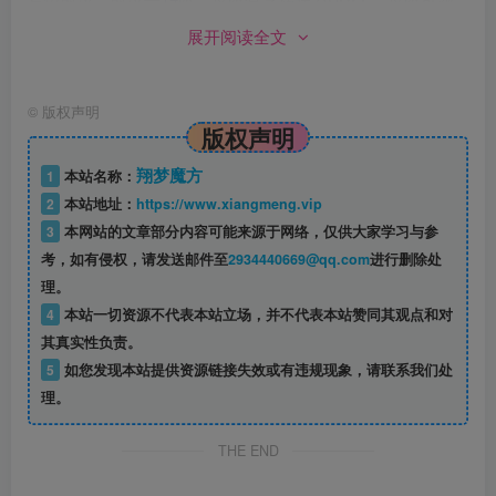
取每日俸禄，升级需要江湖威望，可通过邪魔入侵获取威望
展开阅读全文
值。
强力羽翼：圣翼分三种，三种顶级圣翼集齐可合成终极神
©
版权声明
翼，请在积分商人处查看详情。
版权声明
翔梦魔方
1
本站名称：
2
本站地址：
https://www.xiangmeng.vip
3
本网站的文章部分内容可能来源于网络，仅供大家学习与参
考，如有侵权，请发送邮件至
2934440669@qq.com
进行删除处
理。
4
本站一切资源不代表本站立场，并不代表本站赞同其观点和对
其真实性负责。
5
如您发现本站提供资源链接失效或有违规现象，请联系我们处
理。
THE END
会员专享