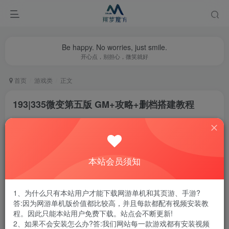
Be happy. No worries, just smile.
开心点，别担心，微笑就好
首页
游戏类
正文
193|335微变第五版 GM+攻略+删档搭建教程
翔梦魔方
关注
私信
1年前更新
0
654
55
本站会员须知
腾讯云轻量服务器优惠活动链接
1、为什么只有本站用户才能下载网游单机和其页游、手游?
答:因为网游单机版价值都比较高，并且每款都配有视频安装教
程。因此只能本站用户免费下载。站点会不断更新!
游戏大小：
20G左右
2、如果不会安装怎么办?答:我们网站每一款游戏都有安装视频