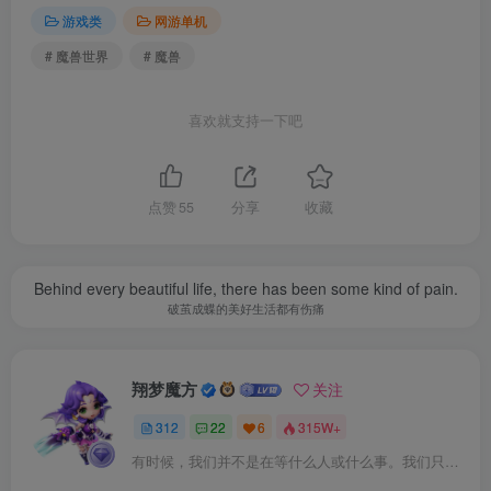
游戏类
网游单机
（注：并非一定要开本站会员，你可以自己去找，游戏
并非本站创作，本站只做收集整理，并录制安装教程）
# 魔兽世界
# 魔兽
下载链接如下
喜欢就支持一下吧
仅供本站会员可免费下载，请注册并开通本站会员
点赞
55
分享
收藏
此处内容已隐藏，黄金会员（年费）可见
请登录后查看特权
Behind every beautiful life, there has been some kind of pain.
破茧成蝶的美好生活都有伤痛
©下载资源版权归原作者所有;本站所有资源均来源于网
翔梦魔方
关注
络,仅供学习使用,请支持正版
312
22
6
315W+
有时候，我们并不是在等什么人或什么事。我们只是在静待岁月改变自己
修改记得备份数据，出错无法恢复！一切修