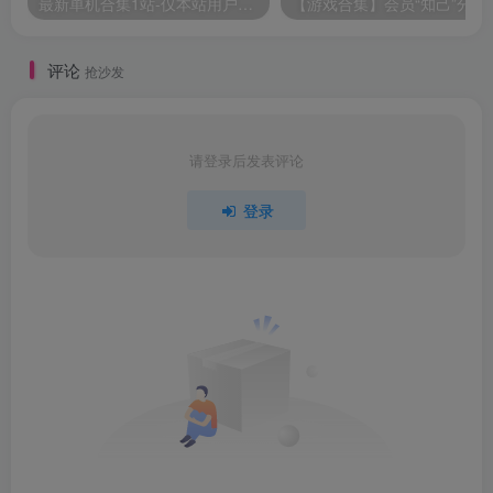
最新单机合集1站-仅本站用户可下载（直链满速下载）
【游戏
评论
抢沙发
请登录后发表评论
登录