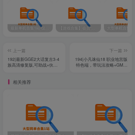
改，与本店（站）无关！
视频教程（清晰度选高清或者2K）：抖音搜索“贰玖”
（抖音号：XM.CULB）点点关注，点点赞
最新单机合集1站-仅本站用户可下载（直链满速下载）
【游戏合集】会员“知己”分享 1T网游单机大合集 某宝购买收集 带架设教程视频(部分免虚拟机一键端 )
抖音视频教程
头条视频教程
上一篇
下一篇
192|最新GGE2大话复古3-4
194|小凡诛仙18 职业地宫版
族高清修复版,可助战+伙伴
特色端，带玩法攻略+GM工
+安卓PC双端互通+内置
具+安装及修改视频教程
GM+全套源码+外网架设教
相关推荐
程