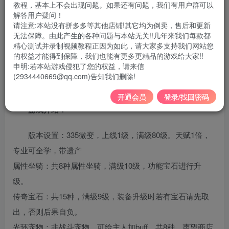
教程，基本上不会出现问题。如果还有问题，我们有用户群可以
解答用户疑问！
支持系统：
win7/10/11 64位系统 建议16G以上内存
请注意:本站没有拼多多等其他店铺!其它均为倒卖，售后和更新
无法保障。由此产生的各种问题与本站无关!!几年来我们每款都
配套：
单机启动视频教程+清档重开教程+GM命令及教
精心测试并录制视频教程正因为如此，请大家多支持我们网站您
的权益才能得到保障，我们也能有更多更精品的游戏给大家!!
程+局域网外网搭建教程
申明:若本站游戏侵犯了您的权益，请来信
(2934440669@qq.com)告知我们删除!
是否需要虚拟机：
不需要
开通会员
登录/找回密码
游戏介绍：
版本设置：335微变，上线1级，满级80级。天赋1倍，
专业可全学，带遗产
属性坐骑：共8种属性坐骑，满级10级，功能宝石进行升
级。
传奇宝石：共15种，满级9级，装备升级时若有宝石请先取
出，否则后果自负。
光环宠物：非战斗宠物，可给主人加buff，共8种，声望商店