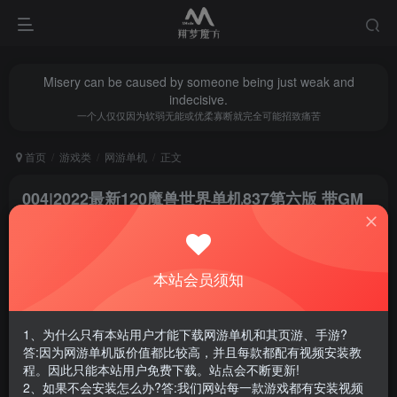
Misery can be caused by someone being just weak and
indecisive.
一个人仅仅因为软弱无能或优柔寡断就完全可能招致痛苦
首页
游戏类
网游单机
正文
004|2022最新120魔兽世界单机837第六版 带GM
视频教程
翔梦魔方
关注
私信
1年前更新
本站会员须知
0
7026
14
腾讯云轻量服务器优惠活动链接
1、为什么只有本站用户才能下载网游单机和其页游、手游?
答:因为网游单机版价值都比较高，并且每款都配有视频安装教
程。因此只能本站用户免费下载。站点会不断更新!
2、如果不会安装怎么办?答:我们网站每一款游戏都有安装视频