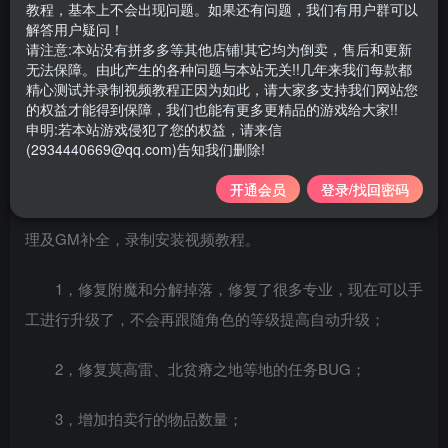
教程，基本上不会出现问题。如果还有问题，我们有用户群可以
2022最新120魔兽世界单机837第六版 带GM视频教程
解答用户疑问！
请注意:本站没有拼多多等其他店铺!其它均为倒卖，售后和更新
无法保障。由此产生的各种问题与本站无关!!几年来我们每款都
游戏大小：65G左右 版本：8.37 120级
精心测试并录制视频教程正因为如此，请大家多支持我们网站您
的权益才能得到保障，我们也能有更多更精品的游戏给大家!!
支持系统：Win7/Win10/win11 64位 无需虚拟机（此版
申明:若本站游戏侵犯了您的权益，请来信
(2934440669@qq.com)告知我们删除!
本都同系列，客户端不用重下载）
开通会员
登录/找回密码
本端源自网络（据说是逍遥的作品），本站只是做了整
理及GM补全，录制安装视频教程。
1，修复附魔和分解掉落，修复了很多专业，现在可以手
工进行升级了，不会再跟随角色的等级提高自动升级；
2，修复莫高雷、北贫瘠之地等地的任务BUG；
3，增加拍卖行的物品数量；