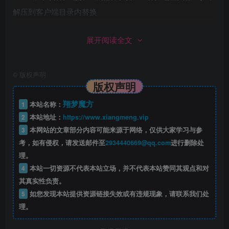
解压到客户端目录内替换
3，自带GM账号： 用户名adm@adm ，密码adm
展开阅读全文
自己注册账号，请在一键端工具启动完服务端后，在代
©
版权声明
码框里输入 bnetaccount create 账号 密码（例如：
版权声明
bnetaccount create x@mmf xmmf123就会得到一个账号为
翔梦魔方
1
本站名称：
x@mmf密码为xmmf123），账号必须包含@符号 就可以注
2
本站地址：
https://www.xiangmeng.vip
册，之后留意提示信息，看到类似3#1之类的记下来，
3
本网站的文章部分内容可能来源于网络，仅供大家学习与参
后面提升GM权限时要用到。提升GM权限的办法 account
考，如有侵权，请发送邮件至
2934440669@qq.com
进行删除处
set gmlevel 3#1 8 -1，其中的3#1就是之前注册账号时反馈的
理。
4
本站一切资源不代表本站立场，并不代表本站赞同其观点和对
账号ID。
其真实性负责。
5
如您发现本站提供资源链接失效或有违规现象，请联系我们处
有的版本是：account set gmlevel 3#1 3 -1 （有的版本
理。
GM等级是8，有的是3自己尝试。给GM前要退出游戏，给完
再进游戏）