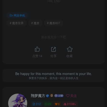
THE END
4，提供了N11数据管理工具！
网游单机
打开N11数据连接工具
# 魔兽世界
# 魔兽
# 魔兽837
（打开里面的“ 04N11数据管理工具",点击“连接”，选第一个
“MySQL”，在“用户名”、“密码”处填上数据库名,数据库密码
喜欢就支持一下吧
，端口号
(一般在安装教程里都有)，其他项默认，点确定连接数据
库，
点赞
14
分享
收藏
服务端本地地址 127.0.0.1 ，连接用户名 root ，密码 ascent
-----------------------------------------------------------------------------
Be happy for this moment, this moment is your life.
账号注册好后，如果需要，就给GM权限：（同样用N11工具
享受当下的快乐，因为这一刻正是你的人生
连接数据库）按下面的操作步骤！修改时，客户端退出，服
务端需开启！
翔梦魔方
关注
1，连接数据库后，双击“auth”，选择“account”，找到你的账
号（类似3#1之类的），记住你账号前面的ID。
312
22
6
315W+