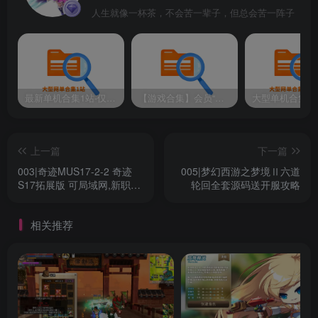
2，点击第二个表“account_access”，点击左下角的“+”，第
人生就像一杯茶，不会苦一辈子，但总会苦一阵子
一栏id处填写你的ID，第二栏gmlevel参照上面已有的填写
（这个版本是3），第三栏填写-1（或者与已有的相同）
3，关闭N11即可！
最新单机合集1站-仅本站用户可下载（直链满速下载）
【游戏合集】会员“知己”分享 1T网游单机大合集 某宝购买收集 带架设教程视频(部分免虚拟机一键端 )
上一篇
下一篇
003|奇迹MUS17-2-2 奇迹
005|梦幻西游之梦境Ⅱ六道
S17拓展版 可局域网,新职业,
轮回全套源码送开服攻略
新骑乘,全新辉煌套,DIY武器,
全职业二连击 有搭建教程
相关推荐
GM工具