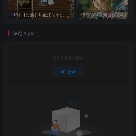
119 | 【更新】热血江湖单机网游20.0版一键端GM无限元宝虚拟机安装简单
15
评论
抢沙发
请登录后发表评论
登录