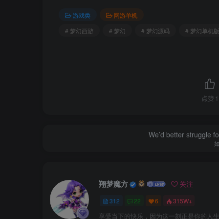
©下载资源版权归原作者所有;本站所有资源
游戏类
网游单机
# 梦幻西游
# 梦幻
# 梦幻源码
# 梦幻单机
------------------------------------------------------
修改记得备份数据，出错无法恢复！一切
------------------------------------------------------
点赞
1
视频教程
（清晰度选高清或者2K）
：抖音
视频安装教程已随游戏放于网盘内了。
We’d better struggle fo
翔梦魔方
关注
312
22
6
315W+
享受当下的快乐，因为这一刻正是你的人