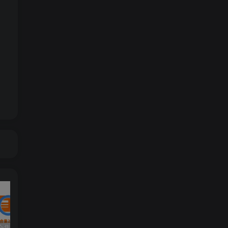
大型单机合集2站最新更新（原密码合集）-已更新到2026年8月
119 | 【更新】热血江湖单机网游20.0版一键端GM无限元宝虚拟机安装简单
152|2024最新【冒险岛192版】30职业一键端，可局域网+GM工具及视频教程