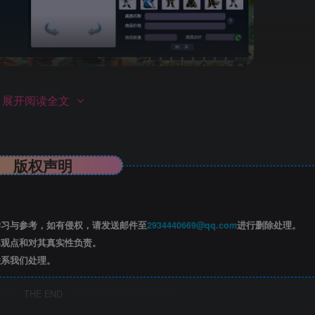
展开阅读全文
找，游戏并非本站创作，本站只做收集整理，并录制安装教程）
版权声明
本站会员
习与参考，如有侵权，请发送邮件至
2934440669@qq.com
进行删除处理。
观点和对其真实性负责。
已隐藏，黄金会员（年费）可见
系我们处理。
请登录后查看特权
THE END