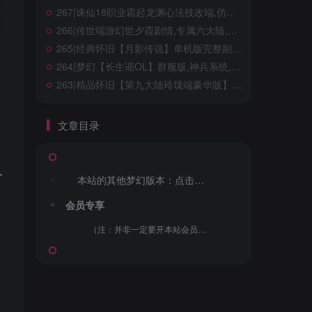
不要急着说别无选择，也许、下个路口就会遇见
267|诛仙18职业霜起龙渊心法技改端,仿官玩法，含完整心法+技能特效+GM工具及教程
希望
266|传世端游幻世夕霞剧情,专属六大陆,带攻略,自动打怪,拾取,一键回收+局域外网搭建教程
268|经典怀旧冒险端游【新079冒险岛20大陆】修复版,特色群服玩法,带详细玩法攻略+GM后台+局域外网教程
265|经典怀旧【月影传说】单机版完整副本任务,修复等级上限,门派加入限制+视频教程
267|诛仙18职业霜起龙渊心法技改端,仿官玩法，含完整心法+技能特效+GM工具及教程
264|梦幻【长生谣OL】群服版,神兵系统,装备晋升,助战组队等超玩法+全套源码及局域外网架设教程
266|传世端游幻世夕霞剧情,专属六大陆,带攻略,自动打怪,拾取,一键回收+局域外网搭建教程
263|精品怀旧【第九大陆玲珑端豪华版】五职业最新整理，配任务物品代码+GM配套工具及命令+视频教程
265|经典怀旧【月影传说】单机版完整副本任务,修复等级上限,门派加入限制+视频教程
264|梦幻【长生谣OL】群服版,神兵系统,装备晋升,助战组队等超玩法+全套源码及局域外网架设教程
文章目录
263|精品怀旧【第九大陆玲珑端豪华版】五职业最新整理，配任务物品代码+GM配套工具及命令+视频教程
个
本站的其他梦幻版本：点击跳转
会员专享
微信赞助
支付宝赞助
（注：并非一定要开本站会员，你可以自己去找，游戏并非本站创作，本站只做收集整理，并录制安装教程）
99-赞助VIP包含本站所有游戏资源！