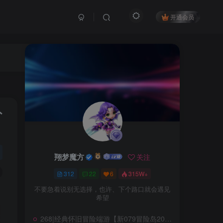
开通会员
外
翔梦魔方
关注
312
22
6
315W+
不要急着说别无选择，也许、下个路口就会遇见
翔梦魔方
关注
希望
312
22
6
315W+
268|经典怀旧冒险端游【新079冒险岛20大陆】修复版,特色群服玩法,带详细玩法攻略+GM后台+局域外网教程