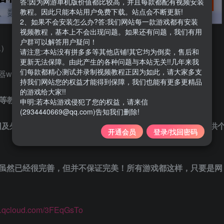
答:因为网游单机版价值都比较高，并且每款都配有视频安装
教程。因此只能本站用户免费下载。站点会不断更新!
2、如果不会安装怎么办?答:我们网站每一款游戏都有安装
视频教程，基本上不会出现问题。如果还有问题，我们有用
户群可以解答用户疑问！
包）
请注意:本站没有拼多多等其他店铺!其它均为倒卖，售后和
更新无法保障。由此产生的各种问题与本站无关!!几年来我
们每款都精心测试并录制视频教程正因为如此，请大家多支
windows sever2022）
持我们网站您的权益才能得到保障，我们也能有更多更精品
的游戏给大家!!
译等教程，架设视频教程
（单机/局域网/外网教程）
申明:若本站游戏侵犯了您的权益，请来信
(2934440669@qq.com)告知我们删除!
网及外网视频架设教程（外网请自行研究，本站不参与！）仅供
开通会员
登录/找回密码
教程。虽然已经很完善，但并不保证完美！所有游戏都这样，只要是网
url.qcloud.com/3FEqGsTo