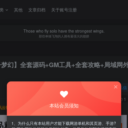
类
其他
文章归档
关于账号注册
Those who fly solo have the strongest wings.
那些单独飞翔的人拥有最强大的翅膀
锤子梦幻】全套源码+GM工具+全套攻略+局域网
关注
私信
0
469
1
本站会员须知
讯云轻量服务器优惠活动链接
1、为什么只有本站用户才能下载网游单机和其页游、手游?