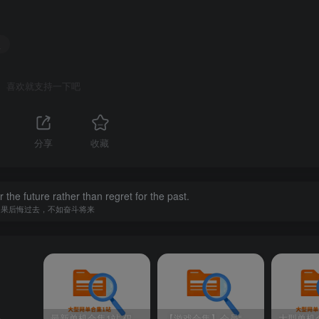
均来源于网络,仅供学习使用,请支持正版
版
喜欢就支持一下吧
修改，与本店（站）无关！
分享
收藏
搜索“贰玖”（抖音号：XM.CULB）点点关注，点点赞
r the future rather than regret for the past.
如果后悔过去，不如奋斗将来
生
最新单机合集1站-仅本站用户可下载（直链满速下载）
【游戏合集】会员“知己”分享 1T网游单机大合集 某宝购买收集 带架设教程视频(部分免虚拟机一键端 )