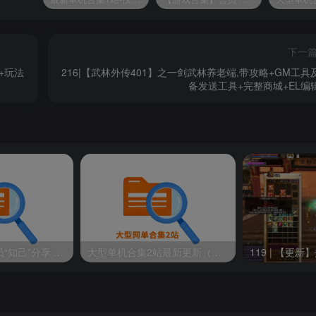
下一
+玩法
216|【武林外传401】之一剑武林养老端,带攻略+GM工具
备发送工具+完整商城+EL编
【游戏合集】会员“知己”分享 1T网游单机大合集 某宝购买收集 带架设教程视频(部分免虚拟机一键端 )
大型单机合集2站最新更新（原密码合集）-已更新到2026年8月