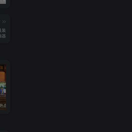
篇
及装
辑器
119 | 【更新】热血江湖单机网游20.0版一键端GM无限元宝虚拟机安装简单
152|2024最新【冒险岛192版】30职业一键端，可局域网+GM工具及视频教程