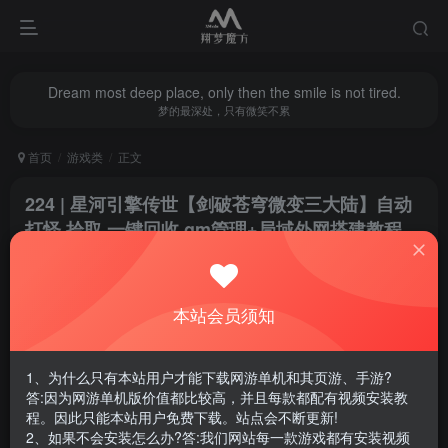
Dream most deep place, only then the smile is not tired.
梦的最深处，只有微笑不累
首页
游戏类
正文
224 | 星河引擎传世【剑破苍穹微变三大陆】自动
打怪,拾取,一键回收,gm管理+局域外网搭建教程
翔梦魔方
关注
私信
8个月前更新
本站会员须知
0
220
8
腾讯云轻量服务器优惠活动链接
1、为什么只有本站用户才能下载网游单机和其页游、手游?
答:因为网游单机版价值都比较高，并且每款都配有视频安装教
程。因此只能本站用户免费下载。站点会不断更新!
2、如果不会安装怎么办?答:我们网站每一款游戏都有安装视频