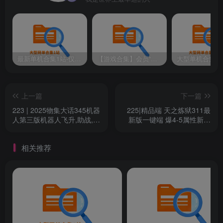
最新单机合集1站-仅本站用户可下载（直链满速下载）
【游戏合集】会员“知己”分享 1T网游单机大合集 某宝购买收集 带架设教程视频(部分免虚拟机一键端 )
上一篇
下一篇
223 | 2025物集大话345机器
225|精品端 天之炼狱311最
人第三版机器人飞升,助战,新
新版一键端 爆4-5属性新图
洛阳地图,八十一难,千秋功
端
绩，带GM后台修改装备
相关推荐