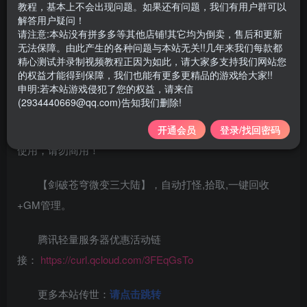
游戏大小：25G左右 可以自己下载最新的官方客户端
教程，基本上不会出现问题。如果还有问题，我们有用户群可以
解答用户疑问！
请注意:本站没有拼多多等其他店铺!其它均为倒卖，售后和更新
支持系统：
win7/10/11 64位系统
无法保障。由此产生的各种问题与本站无关!!几年来我们每款都
精心测试并录制视频教程正因为如此，请大家多支持我们网站您
配套：
游戏本体+视频教程（工具/局域网/外网教程）
的权益才能得到保障，我们也能有更多更精品的游戏给大家!!
申明:若本站游戏侵犯了您的权益，请来信
(2934440669@qq.com)告知我们删除!
为方便大家学习，特意录制了详细的局域网及外网视频
架设教程（外网请自行研究，本站不参与！）仅供个人学习
开通会员
登录/找回密码
使用，请勿商用！
【剑破苍穹微变三大陆】，自动打怪,拾取,一键回收
+GM管理。
腾讯轻量服务器优惠活动链
接：
https://curl.qcloud.com/3FEqGsTo
更多本站传世：
请点击跳转