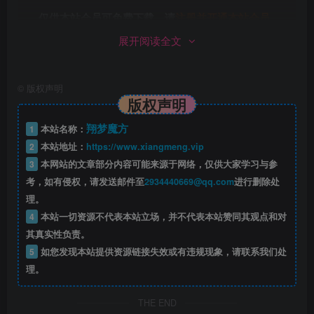
仅供本站会员可免费下载，请
注册并开通本站会员
展开阅读全文
©下载资源版权归原作者所有;本站所有资源均来源于网
络,仅供学习使用,请支持正版
©
版权声明
版权声明
此处内容已隐藏，黄金会员（年费）可见
翔梦魔方
1
本站名称：
请登录后查看特权
2
本站地址：
https://www.xiangmeng.vip
3
本网站的文章部分内容可能来源于网络，仅供大家学习与参
考，如有侵权，请发送邮件至
2934440669@qq.com
进行删除处
©下载资源版权归原作者所有;本站所有资源均来源于网
理。
络,仅供学习使用,请支持正版
4
本站一切资源不代表本站立场，并不代表本站赞同其观点和对
其真实性负责。
5
如您发现本站提供资源链接失效或有违规现象，请联系我们处
修改记得备份数据，出错无法恢复！一切修
理。
改，与本店（站）无关！
THE END