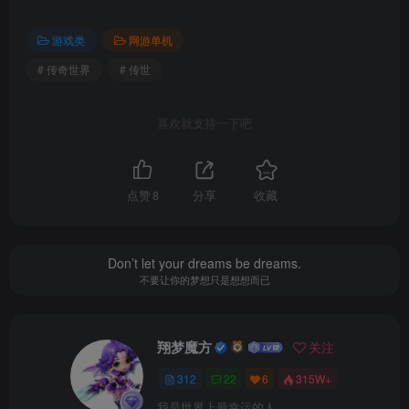
视频教程（清晰度选高清或者2K）：抖音搜索“贰玖”
（抖音号：XM.CULB）点点关注，点点赞
游戏类
网游单机
# 传奇世界
# 传世
视频安装教程已随游戏放于网盘内了。
喜欢就支持一下吧
点赞
8
分享
收藏
Don’t let your dreams be dreams.
不要让你的梦想只是想想而已
翔梦魔方
关注
312
22
6
315W+
我是世界上最幸运的人