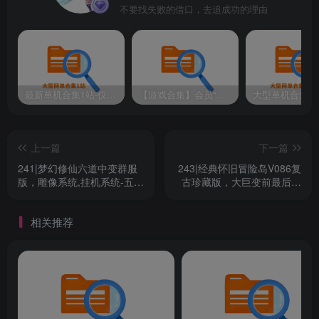
不要找失败的借口，去追成功的理由
最新单机合集1站-仅本站用户可下载（直链满速下载）
【游戏合集】会员“知己”分享 1T网游单机大合集 某宝购买收集 带架设教程视频(部分免虚拟机一键端 )
上一篇
下一篇
241|梦幻修仙六道中变群服
243|经典怀旧冒险岛V086复
版，雕像系统,挂机系统-五路
古珍藏版，大巨变前最后一
财神,破镜,四道轮回,渡劫等
版,龙神双刀潜能系统复古玩
系统+带全套源码+攻略+局
法，可局域网外网
相关推荐
域外网教程