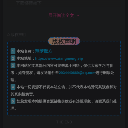
下载链接如下
展开阅读全文
仅供本站会员可免费下载，请注册并开通本站会员
©
版权声明
此处内容已隐藏，黄金会员（年费）可见
版权声明
请登录后查看特权
翔梦魔方
1
本站名称：
2
本站地址：
https://www.xiangmeng.vip
3
本网站的文章部分内容可能来源于网络，仅供大家学习与参
©下载资源版权归原作者所有;本站所有资源均来源于网
考，如有侵权，请发送邮件至
2934440669@qq.com
进行删除处
络,仅供学习使用,请支持正版
理。
4
本站一切资源不代表本站立场，并不代表本站赞同其观点和对
------------------------------------------------------
其真实性负责。
5
如您发现本站提供资源链接失效或有违规现象，请联系我们处
修改记得备份数据，出错无法恢复！一切修改，与本店
理。
（站）无关！
------------------------------------------------------
THE END