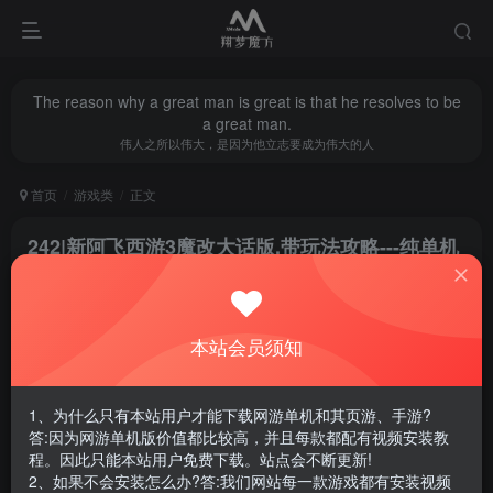
The reason why a great man is great is that he resolves to be
a great man.
伟人之所以伟大，是因为他立志要成为伟大的人
首页
游戏类
正文
242|新阿飞西游3魔改大话版,带玩法攻略---纯单机
翔梦魔方
关注
私信
4个月前更新
0
354
3
本站会员须知
腾讯云轻量服务器优惠活动链接
1、为什么只有本站用户才能下载网游单机和其页游、手游?
答:因为网游单机版价值都比较高，并且每款都配有视频安装教
程。因此只能本站用户免费下载。站点会不断更新!
2、如果不会安装怎么办?答:我们网站每一款游戏都有安装视频