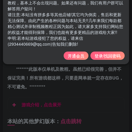
游戏大小：10G左右
教程，基本上不会出现问题。如果还有问题，我们有用户群可以
解答用户疑问！
请注意:本站没有拼多多等其他店铺!其它均为倒卖，售后和更新
支持系统：
win7/10/11 64位系统
无法保障。由此产生的各种问题与本站无关!!几年来我们每款都
精心测试并录制视频教程正因为如此，请大家多支持我们网站您
配套：GM使用，单机视频教程
的权益才能得到保障，我们也能有更多更精品的游戏给大家!!
申明:若本站游戏侵犯了您的权益，请来信
(2934440669@qq.com)告知我们删除!
大家自行体验
，仅单机，无源码
，
本站录制安装教程，
仅供个人学习使用，请勿商用！
开通会员
登录/找回密码
*******此版本仅单机及教程。虽然已经很完善，但并不
保证完美！所有游戏都这样，只要是网单就一定存在BUG，
不可避免。*********
游戏介绍，点击展开
本站的其他梦幻版本：
点击跳转