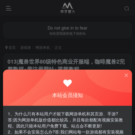
Do not give in to fear
别在恐惧面前低下你的头
首页
游戏类
网游单机
正文
013|魔兽世界80级特色商业开服端，咖啡魔兽2完
整数据+带注册网站+视频教程
翔梦魔方
关注
私信
1年前更新
本站会员须知
1
1686
7
腾讯云轻量服务器优惠活动链接
1、为什么只有本站用户才能下载网游单机和其页游、手游?
答:因为网游单机版价值都比较高，并且每款都配有视频安装教
程。因此只能本站用户免费下载。站点会不断更新!
2、如果不会安装怎么办?答:我们网站每一款游戏都有安装视频