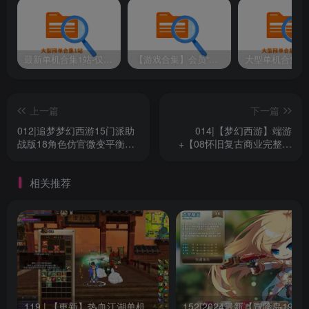
最新单机合集1站-仅本站用户可下载（直链满速下载）
【游戏合集】会员“知己”分享 1T网游单机大合集 某宝购买收集 带架设教程视频(部分免虚拟机一键端 )
上一篇
下一篇
012|追梦梦幻西游15门派助
014|【梦幻西游】端游
战版18角色仿官微变平衡性
+【08怀旧复古商业完整版
好带源码及架设教程
免授权】价值1W+原汁原味
+12门派12角色+抽奖+CDK
相关推荐
兑换+月卡每日奖励+自动抓
鬼月卡+160级无级别
+windows系统+详细视频架
设教程
119 | 【更新】热血江湖单机网游20.0版一键端GM无限元宝虚拟机安装简单
15