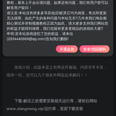
游戏介绍：
教程，基本上不会出现问题。如果还有问题，我们有用户群可以
解答用户疑问！
请注意:本站没有拼多多等其他店铺!其它均为倒卖，售后和更新
支持系统：WIN7、WIN10、win 11 64位全支
无法保障。由此产生的各种问题与本站无关!!几年来我们每款都
精心测试并录制视频教程正因为如此，请大家多支持我们网站您
持，安装简单，适合新手
的权益才能得到保障，我们也能有更多更精品的游戏给大家!!
申明:若本站游戏侵犯了您的权益，请来信
(2934440669@qq.com)告知我们删除!
注意：电脑内存必须8G或者以上
开通会员
登录/找回密码
配GM工具，集合好了多玩插件。修改工具
游戏介绍：此版本是之前商业开服端。内容非常丰富，
值得一玩，也可以几个朋友外网架起来解闷！！
下载-解压之前需要安装相关运行库，请前往网站
www.xiangmeng.vip/运行库，里面下载安装