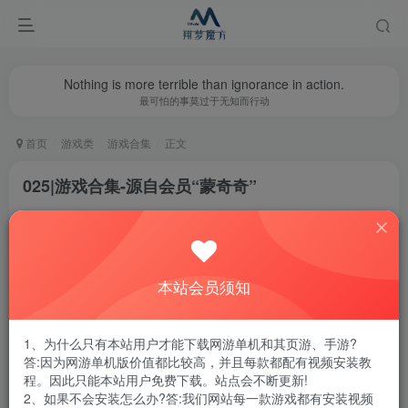
Nothing is more terrible than ignorance in action.
最可怕的事莫过于无知而行动
首页
游戏类
游戏合集
正文
025|游戏合集-源自会员“蒙奇奇”
翔梦魔方
关注
私信
1年前更新
2
5831
12
本站会员须知
腾讯云轻量服务器优惠活动链接
1、为什么只有本站用户才能下载网游单机和其页游、手游?
答:因为网游单机版价值都比较高，并且每款都配有视频安装教
程。因此只能本站用户免费下载。站点会不断更新!
以下资源源自会员“蒙奇奇”，仅本站会员可下载！
2、如果不会安装怎么办?答:我们网站每一款游戏都有安装视频