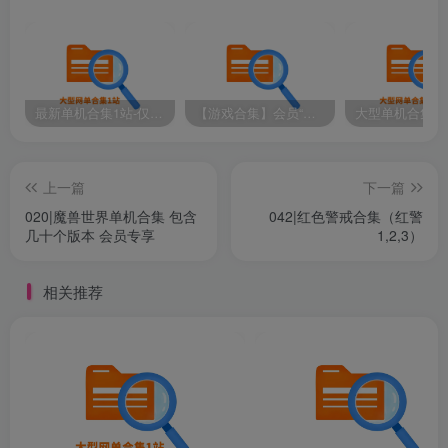
最新单机合集1站-仅本站用户可下载（直链满速下载）
【游戏合集】会员“知己”分享 1T网游单机大合集 某宝购买收集 带架设教程视频(部分免虚拟机一键端 )
下载链接如下
上一篇
下一篇
仅供本站会员下载，请注册并开通本站会员
020|魔兽世界单机合集 包含
042|红色警戒合集（红警
几十个版本 会员专享
1,2,3）
此处内容已隐藏，黄金会员（年费）可见
相关推荐
请登录后查看特权
修改记得备份数据，出错无法恢复！一切修改，与本店
（站）无关！
------------------------------------------------------