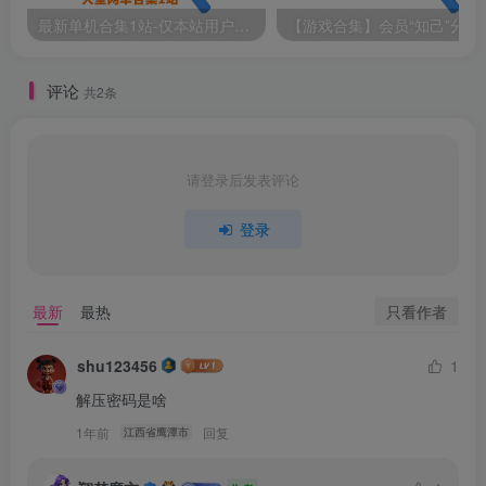
最新单机合集1站-仅本站用户可下载（直链满速下载）
【游戏
评论
共2条
请登录后发表评论
登录
只看作者
最新
最热
shu123456
1
解压密码是啥
1年前
回复
江西省鹰潭市