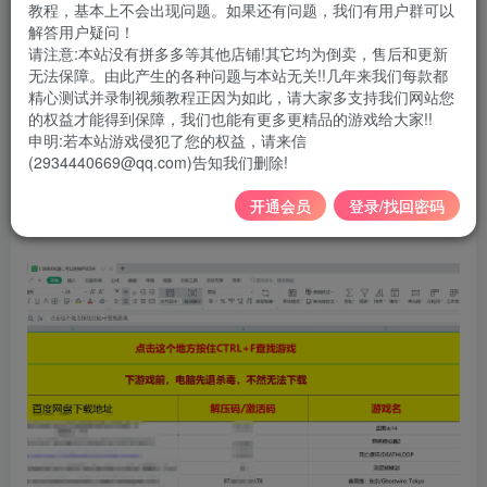
教程，基本上不会出现问题。如果还有问题，我们有用户群可以
解答用户疑问！
非本站会员可看首页介绍，赞助成为本站会员！！
请注意:本站没有拼多多等其他店铺!其它均为倒卖，售后和更新
无法保障。由此产生的各种问题与本站无关!!几年来我们每款都
①点下面的“X”可以关闭展开的面板快速到文末
精心测试并录制视频教程正因为如此，请大家多支持我们网站您
的权益才能得到保障，我们也能有更多更精品的游戏给大家!!
申明:若本站游戏侵犯了您的权益，请来信
②点下面的“+”可以展开查看完整目录
(2934440669@qq.com)告知我们删除!
开通会员
登录/找回密码
请点点我