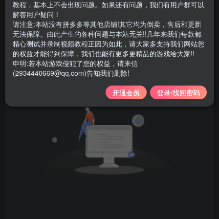
教程，基本上不会出现问题。如果还有问题，我们有用户群可以
只要还有明天，今天就永远是起跑线
解答用户疑问！
请注意:本站没有拼多多等其他店铺!其它均为倒卖，售后和更新
无法保障。由此产生的各种问题与本站无关!!几年来我们每款都
文章
312
收藏
0
评论
22
粉丝
6
精心测试并录制视频教程正因为如此，请大家多支持我们网站您
的权益才能得到保障，我们也能有更多更精品的游戏给大家!!
申明:若本站游戏侵犯了您的权益，请来信
(2934440669@qq.com)告知我们删除!
开通会员
登录/找回密码