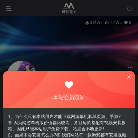
315W+
1.9W+
6
关注
私信
翔梦魔方
本站会员须知
11枚徽章
不负责的站长
四川省成都市
管理员
没谁瞧不起你，因为别人根本就没瞧你，大家都很忙的
1、为什么只有本站用户才能下载网游单机和其页游、手游?
答:因为网游单机版价值都比较高，并且每款都配有视频安装教
程。因此只能本站用户免费下载。站点会不断更新!
2、如果不会安装怎么办?答:我们网站每一款游戏都有安装视频
As long as there s tomorrow, today s always the startng lne.