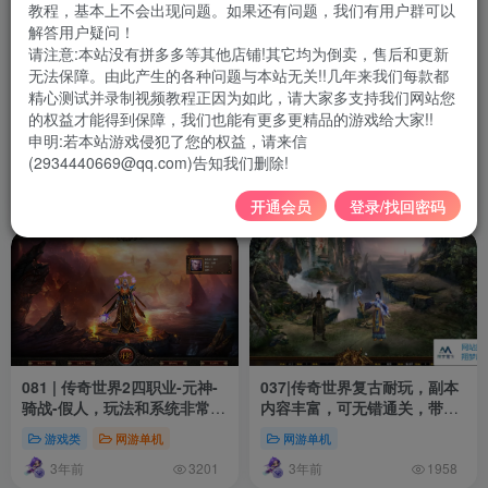
教程，基本上不会出现问题。如果还有问题，我们有用户群可以
解答用户疑问！
请注意:本站没有拼多多等其他店铺!其它均为倒卖，售后和更新
无法保障。由此产生的各种问题与本站无关!!几年来我们每款都
精心测试并录制视频教程正因为如此，请大家多支持我们网站您
224 | 星河引擎传世【剑破苍
176|传世特色版【侠客行】三
的权益才能得到保障，我们也能有更多更精品的游戏给大家!!
穹微变三大陆】自动打怪,拾
职业平衡,羽翼系统 装备镇魔
申明:若本站游戏侵犯了您的权益，请来信
取,一键回收,gm管理+局域外
极品继承等，配单机外网架设
(2934440669@qq.com)告知我们删除!
游戏类
网游单机
网游单机
网搭建教程
教程
8个月前
1年前
220
1580
开通会员
登录/找回密码
081 | 传奇世界2四职业-元神-
037|传奇世界复古耐玩，副本
骑战-假人，玩法和系统非常丰
内容丰富，可无错通关，带灵
富【精品】
兽自动拾取
游戏类
网游单机
网游单机
3年前
3年前
3201
1958