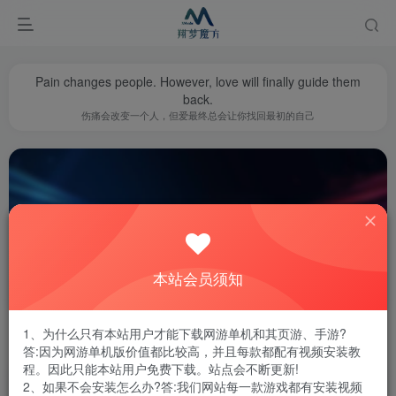
Pain changes people. However, love will finally guide them
back.
伤痛会改变一个人，但爱最终总会让你找回最初的自己
本站会员须知
传奇世界
共7篇
1、为什么只有本站用户才能下载网游单机和其页游、手游?
排序
更新
浏览
点赞
评论
答:因为网游单机版价值都比较高，并且每款都配有视频安装教
程。因此只能本站用户免费下载。站点会不断更新!
2、如果不会安装怎么办?答:我们网站每一款游戏都有安装视频