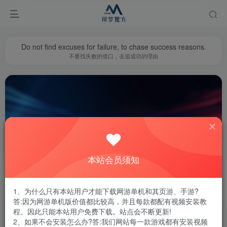
Do not find excuses for failure, to chase success reasons.
不要找失败的借口，去追成功的理由
刺客信条
共6篇
本站会员须知
排序
更新
浏览
点赞
评论
1、为什么只有本站用户才能下载网游单机和其页游、手游?
答:因为网游单机版价值都比较高，并且每款都配有视频安装教
程。因此只能本站用户免费下载。站点会不断更新!
2、如果不会安装怎么办?答:我们网站每一款游戏都有安装视频