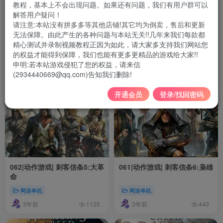
教程，基本上不会出现问题。如果还有问题，我们有用户群可以
解答用户疑问！
请注意:本站没有拼多多等其他店铺!其它均为倒卖，售后和更新
无法保障。由此产生的各种问题与本站无关!!几年来我们每款都
064|动作游戏| 刺客信条:英灵
063|动作游戏| 刺客信条4:黑旗
精心测试并录制视频教程正因为如此，请大家多支持我们网站您
殿
的权益才能得到保障，我们也能有更多更精品的游戏给大家!!
申明:若本站游戏侵犯了您的权益，请来信
网游单机
网游单机
(2934440669@qq.com)告知我们删除!
3年前
3年前
955
784
开通会员
登录/找回密码
062|动作游戏| 刺客信条5:大革
061|动作游戏| 刺客信条6:枭雄
命
网游单机
网游单机
3年前
3年前
1125
440