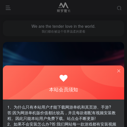
We are the tender love in the world.
我们都在被这个世界温柔的爱着
问道
共4篇
本站会员须知
排序
更新
浏览
点赞
评论
1、为什么只有本站用户才能下载网游单机和其页游、手游?
答:因为网游单机版价值都比较高，并且每款都配有视频安装教
程。因此只能本站用户免费下载。站点会不断更新!
2、如果不会安装怎么办?答:我们网站每一款游戏都有安装视频