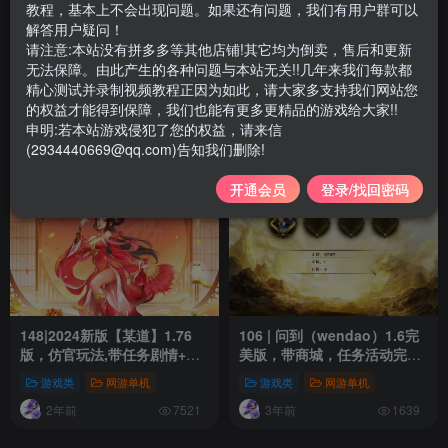
教程，基本上不会出现问题。如果还有问题，我们有用户群可以
解答用户疑问！
请注意:本站没有拼多多等其他店铺!其它均为倒卖，售后和更新
无法保障。由此产生的各种问题与本站无关!!几年来我们每款都
248|逍遥问道1.76四妖化+转
247|原开服版【同源问道1.68
精心测试并录制视频教程正因为如此，请大家多支持我们网站您
生系统，突破179级插件端+安
版】非常丰富耐玩，带玩法攻
的权益才能得到保障，我们也能有更多更精品的游戏给大家!!
装教程及玩法攻略
略+内置GM控制台+视频教程
申明:若本站游戏侵犯了您的权益，请来信
游戏类
网游单机
游戏类
网游单机
(2934440669@qq.com)告知我们删除!
4个月前
4个月前
638
397
开通会员
登录/找回密码
148|2024新版【某道】1.76
106 | 问到（wendao）1.6完
版，仿官玩法,带任务剧情+GM
美版，带商城，任务活动完
充值装备发放工具
善，装备进化，符石炼化等
游戏类
网游单机
游戏类
网游单机
+GM工具
2年前
3年前
7521
1639