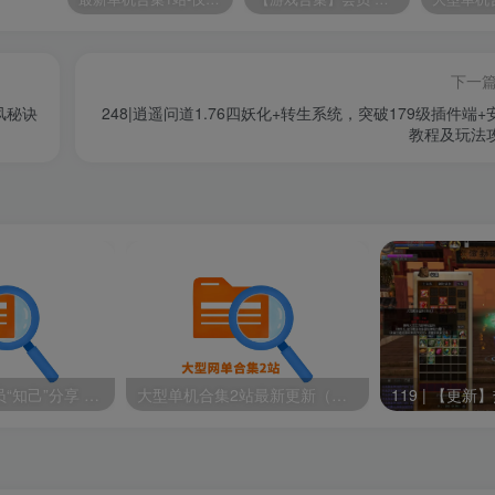
下一
风秘诀
248|逍遥问道1.76四妖化+转生系统，突破179级插件端+
教程及玩法
【游戏合集】会员“知己”分享 1T网游单机大合集 某宝购买收集 带架设教程视频(部分免虚拟机一键端 )
大型单机合集2站最新更新（原密码合集）-已更新到2026年8月