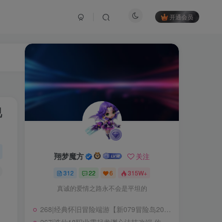
开通会员
视
翔梦魔方
关注
312
22
6
315W+
真诚的爱情之路永不会是平坦的
翔梦魔方
关注
268|经典怀旧冒险端游【新079冒险岛20大陆】修复版,特色群服玩法,带详细玩法攻略+GM后台+局域外网教程
312
22
6
315W+