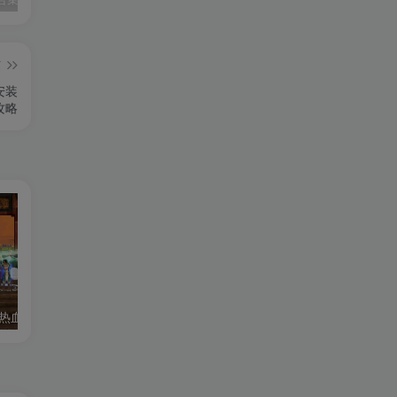
篇
安装
攻略
119 | 【更新】热血江湖单机网游20.0版一键端GM无限元宝虚拟机安装简单
152|2024最新【冒险岛192版】30职业一键端，可局域网+GM工具及视频教程