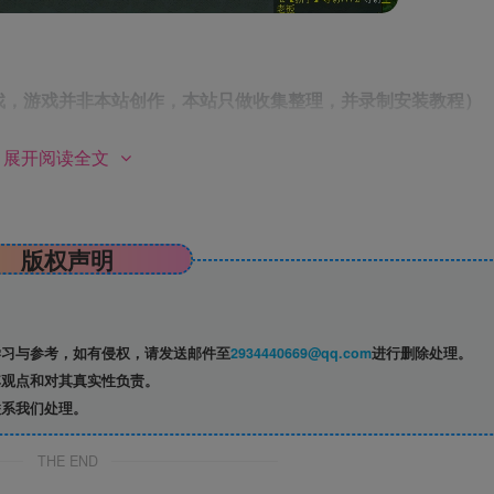
找，游戏并非本站创作，本站只做收集整理，并录制安装教程）
展开阅读全文
本站会员
版权声明
已隐藏，黄金会员（年费）可见
请登录后查看特权
习与参考，如有侵权，请发送邮件至
2934440669@qq.com
进行删除处理。
观点和对其真实性负责。
系我们处理。
均来源于网络,仅供学习使用,请支持正版
THE END