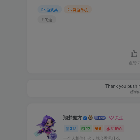
修改记得备份数据，出错无法恢复！
游戏类
网游单机
# 问道
视频教程（清晰度选高清或者2K）：抖音搜
视频安装教程已随游戏放于网盘内了。
点赞
7
Thank you push me
感谢
翔梦魔方
关注
312
22
6
315W+
一个人相信什么，就会看见什么