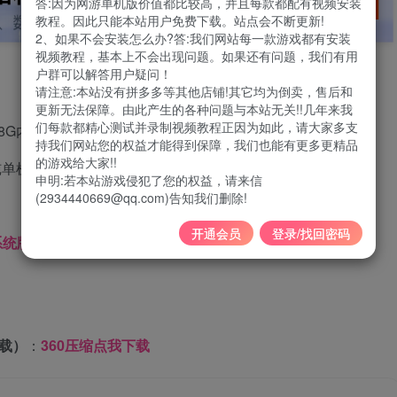
答:因为网游单机版价值都比较高，并且每款都配有视频安装
教程。因此只能本站用户免费下载。站点会不断更新!
2、如果不会安装怎么办?答:我们网站每一款游戏都有安装
视频教程，基本上不会出现问题。如果还有问题，我们有用
户群可以解答用户疑问！
请注意:本站没有拼多多等其他店铺!其它均为倒卖，售后和
更新无法保障。由此产生的各种问题与本站无关!!几年来我
们每款都精心测试并录制视频教程正因为如此，请大家多支
统 8G内存以上
持我们网站您的权益才能得到保障，我们也能有更多更精品
的游戏给大家!!
纯单机
申明:若本站游戏侵犯了您的权益，请来信
(2934440669@qq.com)告知我们删除!
开通会员
登录/找回密码
选择虚拟机版本，win7=VM15，win10=VM16，
载）
：
360压缩点我下载