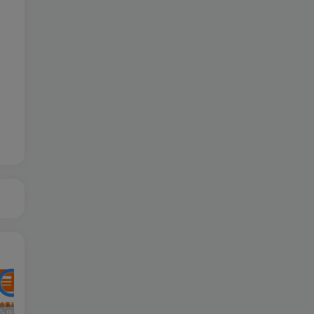
大型单机合集2站最新更新（原密码合集）-已更新到2026年8月
119 | 【更新】热血江湖单机网游20.0版一键端GM无限元宝虚拟机安装简单
152|2024最新【冒险岛192版】30职业一键端，可局域网+GM工具及视频教程