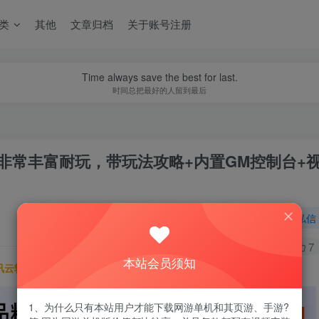
类
其他
文章归档
关于账号注册
Time always save the best for last.
时间总把最好的人留到最后
版】非常丰富耐玩，带玩法攻略+内置GM控制台+
关注
私信
0
396
7
本站会员须知
讯云轻量服务器优惠活动链接
1、为什么只有本站用户才能下载网游单机和其页游、手游?