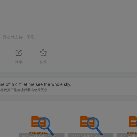
一切修改，与本店（站）无关！
索“贰玖”（抖音号：XM.CULB）点点关注，点点赞
喜欢就支持一下吧
分享
收藏
 off a cliff let me see the whole sky.
你将我推下悬崖让我看清整片天空
最新单机合集1站-仅本站用户可下载（直链满速下载）
【游戏合集】会员“知己”分享 1T网游单机大合集 某宝购买收集 带架设教程视频(部分免虚拟机一键端 )