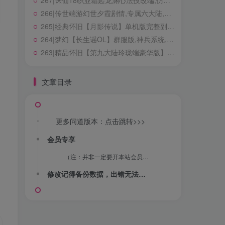
267|诛仙18职业霜起龙渊心法技改端,仿官玩法，含完整心法+技能特效+GM工具及教程
真诚的爱情之路永不会是平坦的
266|传世端游幻世夕霞剧情,专属六大陆,带攻略,自动打怪,拾取,一键回收+局域外网搭建教程
268|经典怀旧冒险端游【新079冒险岛20大陆】修复版,特色群服玩法,带详细玩法攻略+GM后台+局域外网教程
265|经典怀旧【月影传说】单机版完整副本任务,修复等级上限,门派加入限制+视频教程
267|诛仙18职业霜起龙渊心法技改端,仿官玩法，含完整心法+技能特效+GM工具及教程
264|梦幻【长生谣OL】群服版,神兵系统,装备晋升,助战组队等超玩法+全套源码及局域外网架设教程
266|传世端游幻世夕霞剧情,专属六大陆,带攻略,自动打怪,拾取,一键回收+局域外网搭建教程
263|精品怀旧【第九大陆玲珑端豪华版】五职业最新整理，配任务物品代码+GM配套工具及命令+视频教程
265|经典怀旧【月影传说】单机版完整副本任务,修复等级上限,门派加入限制+视频教程
264|梦幻【长生谣OL】群服版,神兵系统,装备晋升,助战组队等超玩法+全套源码及局域外网架设教程
文章目录
263|精品怀旧【第九大陆玲珑端豪华版】五职业最新整理，配任务物品代码+GM配套工具及命令+视频教程
更多问道版本：点击跳转>>>
会员专享
微信赞助
支付宝赞助
（注：并非一定要开本站会员，你可以自己去找，游戏并非本站创作，本站只做收集整理，并录制安装教程）
99-赞助VIP包含本站所有游戏资源！
修改记得备份数据，出错无法恢复！一切修改，与本店（站）无关！