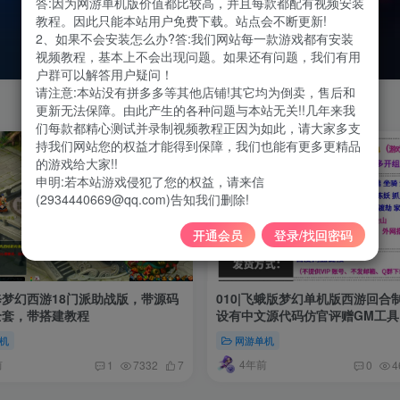
答:因为网游单机版价值都比较高，并且每款都配有视频安装
教程。因此只能本站用户免费下载。站点会不断更新!
2、如果不会安装怎么办?答:我们网站每一款游戏都有安装
视频教程，基本上不会出现问题。如果还有问题，我们有用
户群可以解答用户疑问！
请注意:本站没有拼多多等其他店铺!其它均为倒卖，售后和
更新无法保障。由此产生的各种问题与本站无关!!几年来我
们每款都精心测试并录制视频教程正因为如此，请大家多支
持我们网站您的权益才能得到保障，我们也能有更多更精品
的游戏给大家!!
申明:若本站游戏侵犯了您的权益，请来信
(2934440669@qq.com)告知我们删除!
开通会员
登录/找回密码
精修梦幻西游18门派助战版，带源码
010|飞蛾版梦幻单机版西游回合
全套，带搭建教程
设有中文源代码仿官评赠GM工具
机
网游单机
前
4年前
1
7332
7
0
4