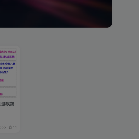
制游戏架
655
11