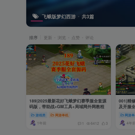
飞蛾版梦幻西游
共3篇
排序
更新
浏览
点赞
评论
189|2025最新花好飞蛾梦幻赛季服全套源
001|
码版，带助战+GM工具+局域网外网教程
及开服
游戏类
网游单机
网游单
1年前
4年
1
6412
3