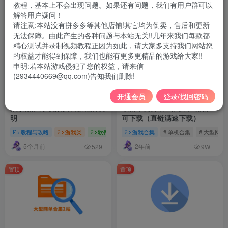
教程，基本上不会出现问题。如果还有问题，我们有用户群可以
解答用户疑问！
排序
更新
浏览
点赞
评论
请注意:本站没有拼多多等其他店铺!其它均为倒卖，售后和更新
无法保障。由此产生的各种问题与本站无关!!几年来我们每款都
置顶
置顶
精心测试并录制视频教程正因为如此，请大家多支持我们网站您
的权益才能得到保障，我们也能有更多更精品的游戏给大家!!
申明:若本站游戏侵犯了您的权益，请来信
(2934440669@qq.com)告知我们删除!
开通会员
登录/找回密码
播放器|关于视频安装教程的说
最新单机合集1站-仅本站用户
明
可下载（直链满速下载）
教程与攻略
游戏类
软件类
# 播放器
游戏合集
# 安装教程
# 单机合集
# QQ影音
# 大型网单
5个月前
2年前
529
9W+
置顶
置顶