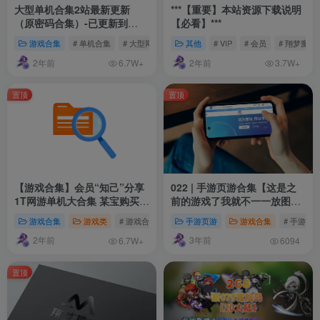
大型单机合集2站最新更新
***【重要】本站资源下载说明
（原密码合集）-已更新到
【必看】***
2026年8月
游戏合集
# 单机合集
# 大型网单
其他
# VIP
# 会员
# 翔梦魔方
2年前
2年前
6.7W+
3.7W+
置顶
置顶
【游戏合集】会员“知己”分享
022 | 手游页游合集【这是之
1T网游单机大合集 某宝购买收
前的游戏了我就不一一放图
集 带架设教程视频(部分免虚
了】
游戏合集
游戏类
# 游戏合集
手游页游
游戏合集
# 手游页
拟机一键端 )
2年前
3年前
6.7W+
6094
置顶