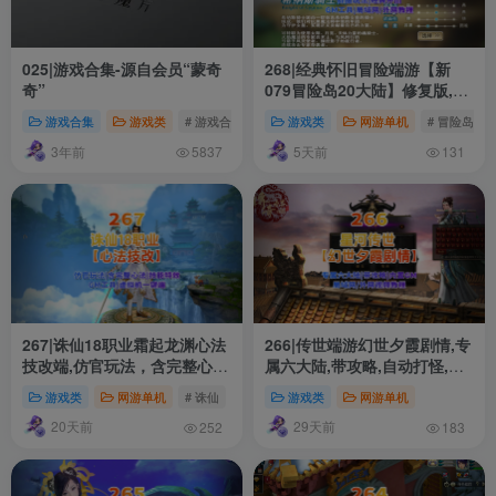
025|游戏合集-源自会员“蒙奇
268|经典怀旧冒险端游【新
奇”
079冒险岛20大陆】修复版,特
色群服玩法,带详细玩法攻略
游戏合集
游戏类
# 游戏合集
# 会员专享
游戏类
网游单机
# 冒险岛
+GM后台+局域外网教程
3年前
5天前
5837
131
267|诛仙18职业霜起龙渊心法
266|传世端游幻世夕霞剧情,专
技改端,仿官玩法，含完整心法
属六大陆,带攻略,自动打怪,拾
+技能特效+GM工具及教程
取,一键回收+局域外网搭建教
游戏类
网游单机
# 诛仙
# 诛仙3
游戏类
网游单机
程
20天前
29天前
252
183