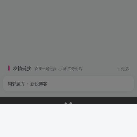
友情链接
欢迎一起进步，排名不分先后
更多
翔梦魔方
新锐博客
联系我们
邮件：2934440669@qq.com
周一至周五 9:00-22:30