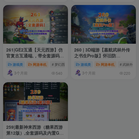
261|GE2互通【天元西游】仿
260 | 3D端游【嘉航武林外传
官复古互通端,，带全套源码
之书生Pro版】怀旧防
+局域外网教程+玩法攻略
官,BOSS全开+完整商城+GM
游戏类
网游单机
# 梦幻西游
# 梦幻
游戏类
# 梦幻源码
网游单机
# 武林外传
工具+EL编辑器
3个月前
3个月前
540
220
259|最新神来西游（糖果西游
第12版）,全套源码及内置GM
工具，同账号下角色一键组队