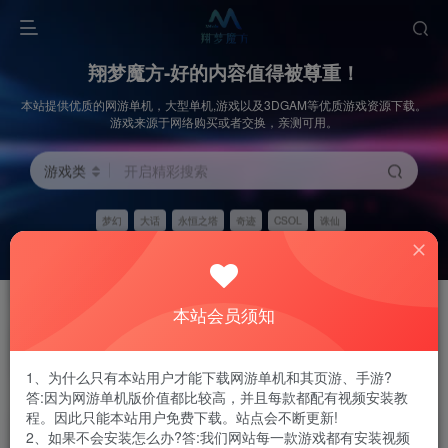
翔梦魔方-好的内容值得被尊重！
本站提供优质的网游单机，大型单机,游戏以及3DGAM等优质游戏资源下载。
游戏来源于网络购买或者交换，亲测可用。
游戏类
开启精彩搜索
梦幻
大话
永恒之塔
奇迹
CSOL
诛仙
开通会员
全站资源
GO
精选
开通会员请联系客服
全站资源都经过精挑细选
本站会员须知
搬运来源
视频教程
省时
省心
所有游戏都源自网络或者购买
精心录制了详细视频安装教程
1、为什么只有本站用户才能下载网游单机和其页游、手游?
答:因为网游单机版价值都比较高，并且每款都配有视频安装教
程。因此只能本站用户免费下载。站点会不断更新!
More grow up more lonely, more grow up more uneasy.
2、如果不会安装怎么办?答:我们网站每一款游戏都有安装视频
越长大越孤单 ，越长大越不安