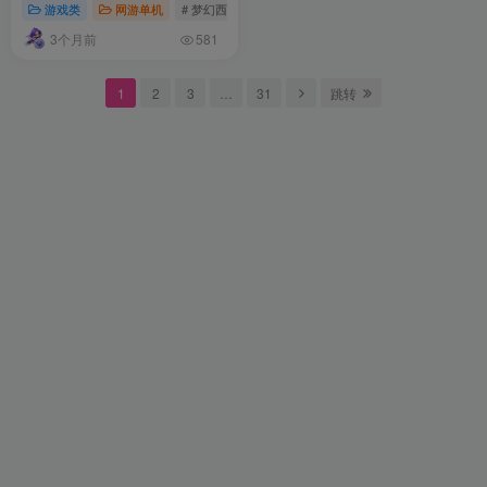
游戏类
网游单机
# 梦幻西游
# 梦幻
# 梦幻源码
+局域外网架设教程+内置游戏
3个月前
攻略-梦幻西游
581
1
2
3
…
31
跳转