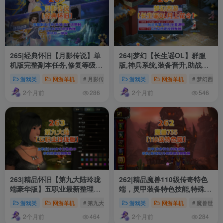
265|经典怀旧【月影传说】单
264|梦幻【长生谣OL】群服
机版完整副本任务,修复等级上
版,神兵系统,装备晋升,助战组
限,门派加入限制+视频教程
队等超玩法+全套源码及局域
游戏类
网游单机
# 月影传说
游戏类
网游单机
# 梦幻西游
外网架设教程
2个月前
2个月前
286
546
263|精品怀旧【第九大陆玲珑
262|精品魔兽110级传奇特色
端豪华版】五职业最新整理，
端，灵甲装备特色技能,特殊戒
配任务物品代码+GM配套工具
指各特色活动等+可局域网外
游戏类
网游单机
# 第九大陆
游戏类
网游单机
# 魔兽世界
及命令+视频教程
网+GM
2个月前
2个月前
464
284