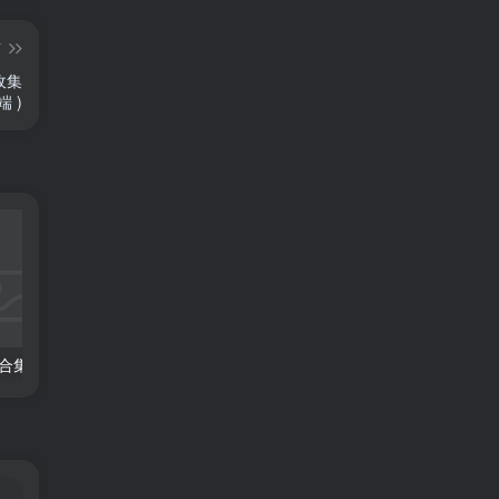
篇
收集
 )
022 | 手游页游合集【这是之前的游戏了我就不一一放图了】
025|游戏合集-源自会员“蒙奇奇”
042|红色警