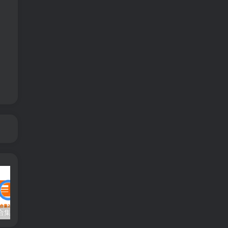
大型单机合集2站最新更新（原密码合集）-已更新到2026年8月
119 | 【更新】热血江湖单机网游20.0版一键端GM无限元宝虚拟机安装简单
152|2024最新【冒险岛192版】30职业一键端，可局域网+GM工具及视频教程