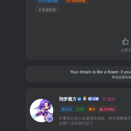
手游页游
游戏合集
# 手游页游
点赞
5
Your dream is like a flower. if you 
即使是最简
翔梦魔方
关注
312
22
6
315W+
不要担心别人会做得比你好。你只需要每
比前一天好就可以了