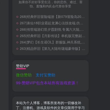
如果你不好好享受生活，你的悲伤、难过、害
怕、羞愧和内疚会代替你享受
268|经典怀旧冒险端游【新079冒险岛20大陆】修复版,特色群服玩法,带详细玩法攻略+GM后台+局域外网教程
267|诛仙18职业霜起龙渊心法技改端,仿官玩法，含完整心法+技能特效+GM工具及教程
266|传世端游幻世夕霞剧情,专属六大陆,带攻略,自动打怪,拾取,一键回收+局域外网搭建教程
265|经典怀旧【月影传说】单机版完整副本任务,修复等级上限,门派加入限制+视频教程
264|梦幻【长生谣OL】群服版,神兵系统,装备晋升,助战组队等超玩法+全套源码及局域外网架设教程
263|精品怀旧【第九大陆玲珑端豪华版】五职业最新整理，配任务物品代码+GM配套工具及命令+视频教程
赞助VIP
微信赞助
支付宝赞助
99-赞助VIP包含本站所有游戏资源！
本站为个人博客，博客所发布的一切修改补
丁、注册机、游戏及软件的文章仅限用于学习