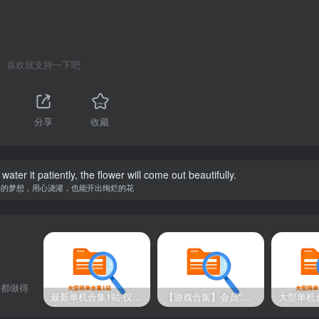
喜欢就支持一下吧
分享
收藏
water it patiently, the flower will come out beautifully.
单的梦想，用心浇灌，也能开出绚烂的花
天都做得
最新单机合集1站-仅本站用户可下载（直链满速下载）
【游戏合集】会员“知己”分享 1T网游单机大合集 某宝购买收集 带架设教程视频(部分免虚拟机一键端 )