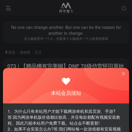
No one can change another. But one can be the reason for
another to change.
没人能改变另一个人，但是某个人能成为一个人改变的原因
首页
游戏类
正文
073 | 【精品稀有完美端】DNF 70级仿官怀旧原始
版
翔梦魔方
关注
私信
1年前更新
本站会员须知
0
3055
12
腾讯云轻量服务器优惠活动链接
1、为什么只有本站用户才能下载网游单机和其页游、手游?
答:因为网游单机版价值都比较高，并且每款都配有视频安装教
程。因此只能本站用户免费下载。站点会不断更新!
2、如果不会安装怎么办?答:我们网站每一款游戏都有安装视频