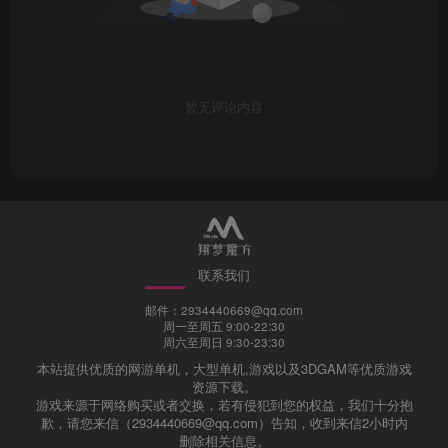
络,仅供学习使用,请支持正版
修改记得备份数据，出错无法恢复！一切修改，与本店
暂无评论内容
（站）无关！
视频教程（仅供参考）：
抖音搜索“贰玖”（抖音号：XM.CULB）点点关注，点点
赞
联系我们
抖音视频教程
西瓜视频教程
邮件：2934440669@qq.com
周一至周五 9:00-22:30
周六至周日 9:30-23:30
本站提供优质的网游单机，大型单机,游戏以及3DGAM等优质游戏
资源下载。
游戏来源于网络购买或者交换，若有侵犯到您的权益，我们十分抱
歉，请您来信（2934440669@qq.com）告知，收到来信2小时内
删除相关信息。