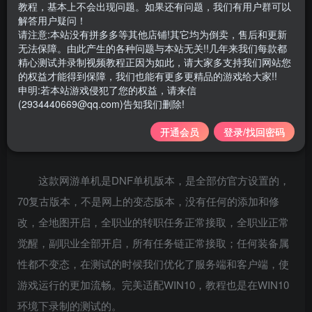
教程，基本上不会出现问题。如果还有问题，我们有用户群可以
解答用户疑问！
支持系统：
WIN7/Win10 64 位（完美运行）
请注意:本站没有拼多多等其他店铺!其它均为倒卖，售后和更新
无法保障。由此产生的各种问题与本站无关!!几年来我们每款都
支持网络：
单机/局域网
精心测试并录制视频教程正因为如此，请大家多支持我们网站您
的权益才能得到保障，我们也能有更多更精品的游戏给大家!!
配套教程：
配套语音视频安装教程+工具使用教程
申明:若本站游戏侵犯了您的权益，请来信
(2934440669@qq.com)告知我们删除!
是否虚拟机：
需要虚拟机
开通会员
登录/找回密码
——————————————————-
这款网游单机是DNF单机版本，是全部仿官方设置的，
70复古版本，不是网上的变态版本，没有任何的添加和修
改，全地图开启，全职业的转职任务正常接取，全职业正常
觉醒，副职业全部开启，所有任务链正常接取；任何装备属
性都不变态，在测试的时候我们优化了服务端和客户端，使
游戏运行的更加流畅。完美适配WIN10，教程也是在WIN10
环境下录制的测试的。