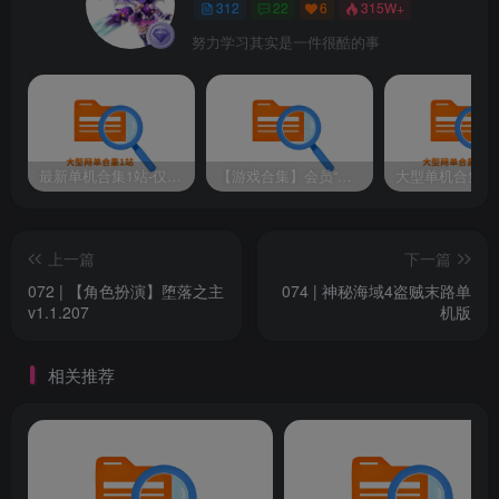
312
22
6
315W+
努力学习其实是一件很酷的事
最新单机合集1站-仅本站用户可下载（直链满速下载）
【游戏合集】会员“知己”分享 1T网游单机大合集 某宝购买收集 带架设教程视频(部分免虚拟机一键端 )
上一篇
下一篇
072 | 【角色扮演】堕落之主
074 | 神秘海域4盗贼末路单
v1.1.207
机版
相关推荐