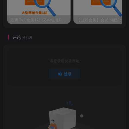
最新单机合集1站-仅本站用户可下载（直链满速下载）
【游戏
会员专享
评论
抢沙发
（注：并非一定要开本站会员，你可以自己去找，游戏
并非本站创作，本站只做收集整理，并录制安装教程）
下载链接如下
请登录后发表评论
登录
仅供本站会员可免费下载，请注册并开通本站会员
此处内容已隐藏，黄金会员（年费）可见
请登录后查看特权
©下载资源版权归原作者所有;本站所有资源均来源于网