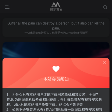
Suffer all the pain can destroy a person, but it also can kill the
pain.
一切痛苦能够毁灭人，然而受苦的人也能把痛苦消灭
本站会员须知
DNF
共10篇
1、为什么只有本站用户才能下载网游单机和其页游、手游?
排序
更新
浏览
点赞
评论
答:因为网游单机版价值都比较高，并且每款都配有视频安装教
程。因此只能本站用户免费下载。站点会不断更新!
2、如果不会安装怎么办?答:我们网站每一款游戏都有安装视频