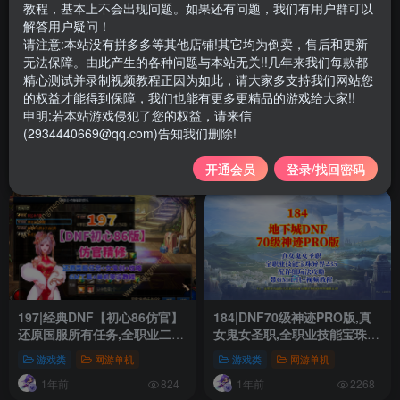
教程，基本上不会出现问题。如果还有问题，我们有用户群可以
解答用户疑问！
请注意:本站没有拼多多等其他店铺!其它均为倒卖，售后和更新
无法保障。由此产生的各种问题与本站无关!!几年来我们每款都
精心测试并录制视频教程正因为如此，请大家多支持我们网站您
249|DNF地下城合集，由会员
239|DNF仿官86鱼尾版，全宽
的权益才能得到保障，我们也能有更多更精品的游戏给大家!!
提供
屏时装镶嵌,皮肤装扮,超级内
申明:若本站游戏侵犯了您的权益，请来信
辅+GM工具
(2934440669@qq.com)告知我们删除!
游戏合集
游戏类
网游单机
游戏类
网游单机
4个月前
5个月前
280
348
开通会员
登录/找回密码
197|经典DNF【初心86仿官】
184|DNF70级神迹PRO版,真
还原国服所有任务,全职业二觉
女鬼女圣职,全职业技能宝珠异
被动,可一键满级可手动升级
界235，配详细玩法攻略+安装
游戏类
网游单机
游戏类
网游单机
+带玩法攻略及安装教程
视频教程
1年前
1年前
824
2268