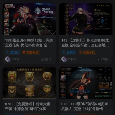
159|黑金DNF86第12版，完美
143|【虚拟机】暮光DNF86炫
主线任务,优化85史诗套,全职
金版,全职业平衡，全任务地图
业伤害平衡，有安装教程
精修+GM工具
游戏类
网游单机
游戏类
网游单机
2年前
2年前
6046
5750
078 | 【免费游戏】传奇大秦
076 | 110级DNF神话6.0版 AI
帝国-来源会员“谜语”分享
机器人+完整主线任务剧情，
带攻略及视频教程