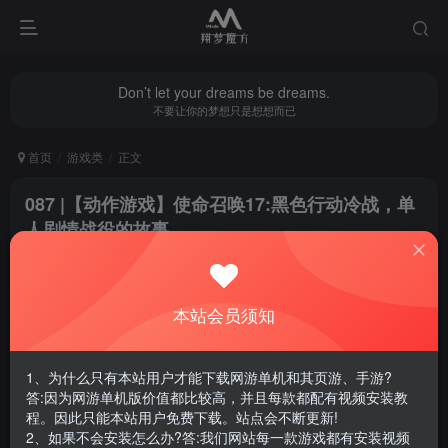
Don’t let your dreams be dreams.
不要让你的梦想只是想想而已
首页
游戏类
正文
087 |【动作游戏】使命召唤17:黑色行动冷战，单
人剧情战役的故事
翔梦魔方
关注
私信
1年前更新
本站会员须知
0
1267
15
腾讯云轻量服务器优惠活动链接
1、为什么只有本站用户才能下载网游单机和其页游、手游?
答:因为网游单机版价值都比较高，并且每款都配有视频安装教
程。因此只能本站用户免费下载。站点会不断更新!
2、如果不会安装怎么办?答:我们网站每一款游戏都有安装视频