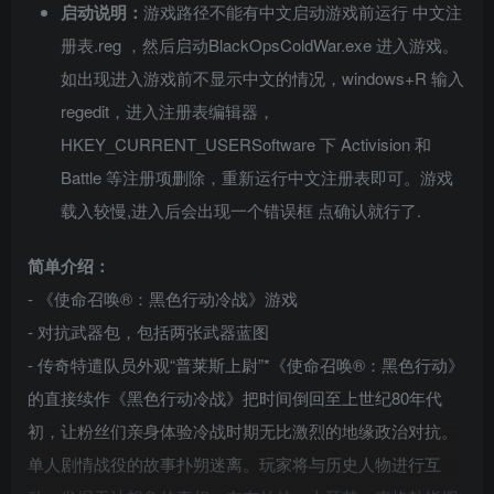
启动说明：
游戏路径不能有中文启动游戏前运行 中文注
册表.reg ，然后启动BlackOpsColdWar.exe 进入游戏。
如出现进入游戏前不显示中文的情况，windows+R 输入
regedit，进入注册表编辑器，
HKEY_CURRENT_USERSoftware 下 Activision 和
Battle 等注册项删除，重新运行中文注册表即可。游戏
载入较慢,进入后会出现一个错误框 点确认就行了.
简单介绍：
- 《使命召唤®：黑色行动冷战》游戏
- 对抗武器包，包括两张武器蓝图
- 传奇特遣队员外观“普莱斯上尉”*《使命召唤®：黑色行动》
的直接续作《黑色行动冷战》把时间倒回至上世纪80年代
初，让粉丝们亲身体验冷战时期无比激烈的地缘政治对抗。
单人剧情战役的故事扑朔迷离。玩家将与历史人物进行互