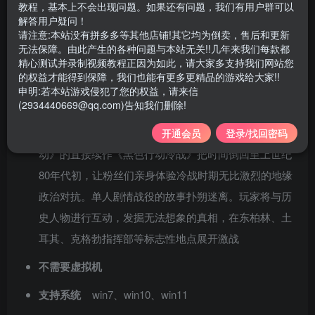
教程，基本上不会出现问题。如果还有问题，我们有用户群可以
游戏大小
232GB
解答用户疑问！
请注意:本站没有拼多多等其他店铺!其它均为倒卖，售后和更新
游戏版本
v1.34.1.15931218
无法保障。由此产生的各种问题与本站无关!!几年来我们每款都
精心测试并录制视频教程正因为如此，请大家多支持我们网站您
2024年6月更新说明：
《使命召唤®：黑色行动冷战》游
的权益才能得到保障，我们也能有更多更精品的游戏给大家!!
戏
申明:若本站游戏侵犯了您的权益，请来信
(2934440669@qq.com)告知我们删除!
- 对抗武器包，包括两张武器蓝图
- 传奇特遣队员外观“普莱斯上尉”*《使命召唤®：黑色行
开通会员
登录/找回密码
动》的直接续作《黑色行动冷战》把时间倒回至上世纪
80年代初，让粉丝们亲身体验冷战时期无比激烈的地缘
政治对抗。单人剧情战役的故事扑朔迷离。玩家将与历
史人物进行互动，发掘无法想象的真相，在东柏林、土
耳其、克格勃指挥部等标志性地点展开激战
不需要虚拟机
支持系统
win7、win10、win11