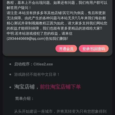
教程，基本上不会出现问题。如果还有问题，我们有用户群可以
游戏大小
53GB
解答用户疑问！
请注意:本站没有拼多多等其他店铺!其它均为倒卖，售后和更新
游戏版本
v1.0.13F1
无法保障。由此产生的各种问题与本站无关!!几年来我们每款都
精心测试并录制视频教程正因为如此，请大家多支持我们网站您
不需要虚拟机
的权益才能得到保障，我们也能有更多更精品的游戏给大家!!
申明:若本站游戏侵犯了您的权益，请来信
支持系统
win10、win11
(2934440669@qq.com)告知我们删除!
中文设置:
开通会员
登录/找回密码
游戏内OPTIONS>INTERFACE>Language>汉语
启动程序：Cities2.exe
游戏路径不能有中文目录！
淘宝店铺，
前往淘宝店铺下单
简单介绍：
从头开始建设一座城市，并将其转变为只有您想象得到