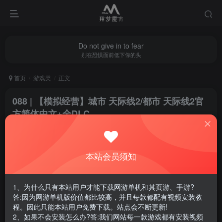
Do not give in to fear
别在恐惧面前低下你的头
首页
游戏类
正文
088 | 【模拟经营】城市 天际线2/都市 天际线2官
方简体中文+全DLC
翔梦魔方
关注
私信
1年前更新
本站会员须知
1
1905
13
腾讯云轻量服务器优惠活动链接
1、为什么只有本站用户才能下载网游单机和其页游、手游?
答:因为网游单机版价值都比较高，并且每款都配有视频安装教
程。因此只能本站用户免费下载。站点会不断更新!
2、如果不会安装怎么办?答:我们网站每一款游戏都有安装视频