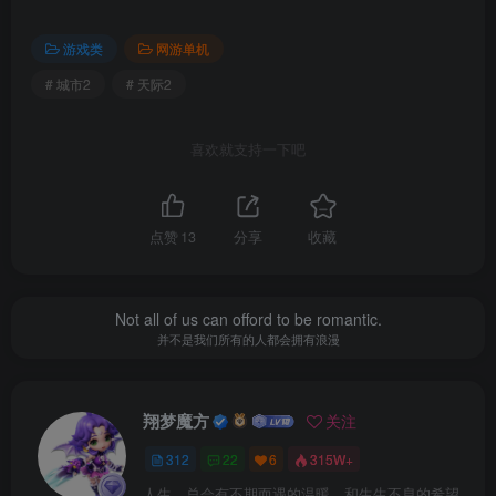
庞大规模、无限可能。
游戏类
网游单机
《Cities: Skylines II》能让您不受拘束地进行建造。现在
# 城市2
# 天际2
您能以前所未有的方式深入天际，并在地图上向外延伸扩
展。毕竟，有何不可呢？这是属于您的城市。
喜欢就支持一下吧
栩栩如生的城市。
您的决定将形塑每一名市民的人生道路，一连串事件将
点赞
13
分享
收藏
构成他们的个人认同。从生命中的美好与失落，到财富与幸
福，您将一同经历他们人生的高低起伏。
Not all of us can offord to be romantic.
并不是我们所有的人都会拥有浪漫
动态变化的世界。
选择一个地图来设置城市的气候。您需要克服这些自然
翔梦魔方
关注
因素，在污染加剧、气候变化与季节带来的挑战中拓展您的
312
22
6
315W+
城市。
人生，总会有不期而遇的温暖，和生生不息的希望