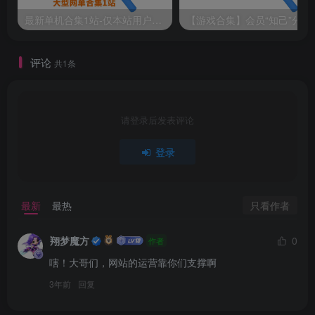
最新单机合集1站-仅本站用户可下载（直链满速下载）
【游戏
评论
共1条
请登录后发表评论
登录
只看作者
最新
最热
翔梦魔方
0
作者
嗐！大哥们，网站的运营靠你们支撑啊
3年前
回复